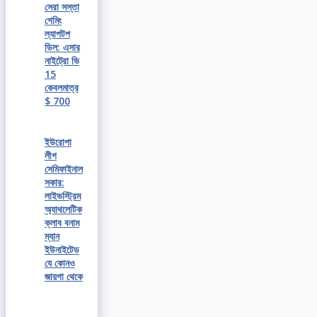
সেরা সস্তা
গেমিং
ল্যাপটপ
ডিল: এসার
নাইট্রো ভি
15
কেবলমাত্র
$ 700
ইউরোপা
লীগ
সেমিফাইনাল
সকার:
লাইভস্ট্রিম
অ্যাথলেটিক
ক্লাব বনাম
ম্যান
ইউনাইটেড
যে কোনও
জায়গা থেকে