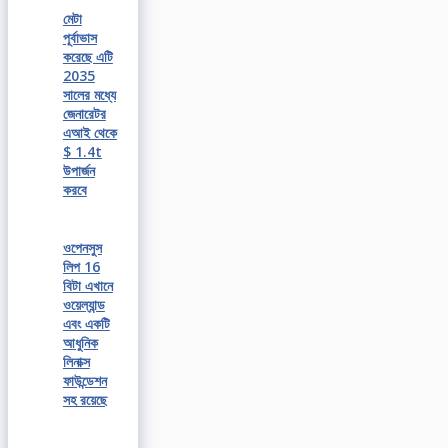
মেটা
পূর্বাভাস
করেছে এটি
2035
সালের মধ্যে
জেনারেটর
এআই থেকে
$ 1.4t
উপার্জন
করবে
ওপেনসুস
লিপ 16
বিটা এখানে
ওয়েল্যান্ড
এবং একটি
আধুনিক
লিনাক্স
ফাউন্ডেশন
সহ রয়েছে