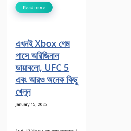
Read more
এখনই Xbox গেম
পাসে অরিজিনাল
ডায়াবলো, UFC 5
এবং আরও অনেক কিছু
খেলুন
January 15, 2025