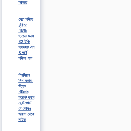
আসছে
সেরা মনিটর
চুক্তি:
46%
ছাড়ের জন্য
32 ইঞ্চি
স্যামসাং এম
8 স্মার্ট
মনিটর পান
প্রিমিয়ার
লিগ সকার:
স্ট্রিম
নটিংহাম
ফরেস্ট বনাম
ব্রেন্টফোর্ড
যে কোনও
জায়গা থেকে
লাইভ