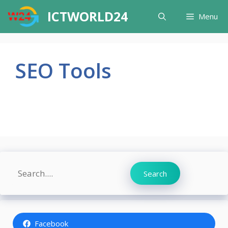
Skip
ICTWORLD24
Menu
to
content
SEO Tools
Search
Search
Facebook