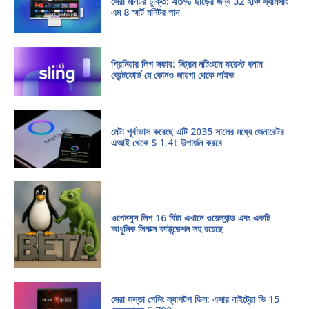
সেরা মনিটর চুক্তি: 46% ছাড়ের জন্য 32 ইঞ্চি স্যামসাং
এম 8 স্মার্ট মনিটর পান
প্রিমিয়ার লিগ সকার: স্ট্রিম নটিংহাম ফরেস্ট বনাম
ব্রেন্টফোর্ড যে কোনও জায়গা থেকে লাইভ
মেটা পূর্বাভাস করেছে এটি 2035 সালের মধ্যে জেনারেটর
এআই থেকে $ 1.4t উপার্জন করবে
ওপেনসুস লিপ 16 বিটা এখানে ওয়েল্যান্ড এবং একটি
আধুনিক লিনাক্স ফাউন্ডেশন সহ রয়েছে
সেরা সস্তা গেমিং ল্যাপটপ ডিল: এসার নাইট্রো ভি 15