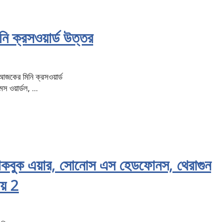
 ক্রসওয়ার্ড উত্তর
 আজকের মিনি ক্রসওয়ার্ড
স ওয়ার্ডল, ...
যাকবুক এয়ার, সোনোস এস হেডফোনস, থেরাগুন
য় 2