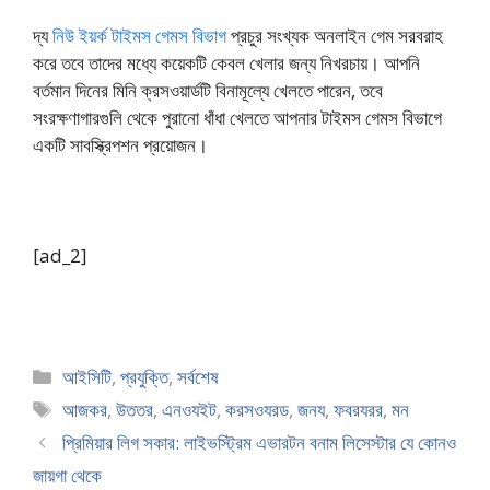
দ্য
নিউ ইয়র্ক টাইমস গেমস বিভাগ
প্রচুর সংখ্যক অনলাইন গেম সরবরাহ
করে তবে তাদের মধ্যে কয়েকটি কেবল খেলার জন্য নিখরচায়। আপনি
বর্তমান দিনের মিনি ক্রসওয়ার্ডটি বিনামূল্যে খেলতে পারেন, তবে
সংরক্ষণাগারগুলি থেকে পুরানো ধাঁধা খেলতে আপনার টাইমস গেমস বিভাগে
একটি সাবস্ক্রিপশন প্রয়োজন।
[ad_2]
Categories
আইসিটি
,
প্রযুক্তি
,
সর্বশেষ
Tags
আজকর
,
উততর
,
এনওযইট
,
করসওযরড
,
জনয
,
ফবরযরর
,
মন
প্রিমিয়ার লিগ সকার: লাইভস্ট্রিম এভারটন বনাম লিসেস্টার যে কোনও
জায়গা থেকে