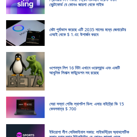
ব্রেন্টফোর্ড যে কোনও জায়গা থেকে লাইভ
মেটা পূর্বাভাস করেছে এটি 2035 সালের মধ্যে জেনারেটর
এআই থেকে $ 1.4t উপার্জন করবে
ওপেনসুস লিপ 16 বিটা এখানে ওয়েল্যান্ড এবং একটি
আধুনিক লিনাক্স ফাউন্ডেশন সহ রয়েছে
সেরা সস্তা গেমিং ল্যাপটপ ডিল: এসার নাইট্রো ভি 15
কেবলমাত্র $ 700
ইউরোপা লীগ সেমিফাইনাল সকার: লাইভস্ট্রিম অ্যাথলেটিক
ক্লাব বনাম ম্যান ইউনাইটেড যে কোনও জায়গা থেকে