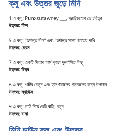
ক্লু এবং উত্তর জুড়ে মিনি
1 এ ক্লু: Punxsutawney ___, গ্রাউন্ডহোগ ডে চরিত্র
উত্তর: ফিল
5 এ ক্লু: “দুর্দান্ত নীল” এবং “দুর্দান্ত সাদা” জাতের পাখি
উত্তর: হেরন
7 এ ক্লু: একটি পিআর ফার্ম দ্বারা পুনর্বাসিত কিছু
উত্তর: চিত্র
8 এ ক্লু: পার্টির বেলুন এবং হাসপাতালের গ্লাভসের জন্য উপাদান
উত্তর: ল্যাটেক্স
9 এ ক্লু: লাঠি দিয়ে তৈরি বাড়ি, বলুন
উত্তর: বাসা
মিনি ডাউন ক্লু এবং উত্তর