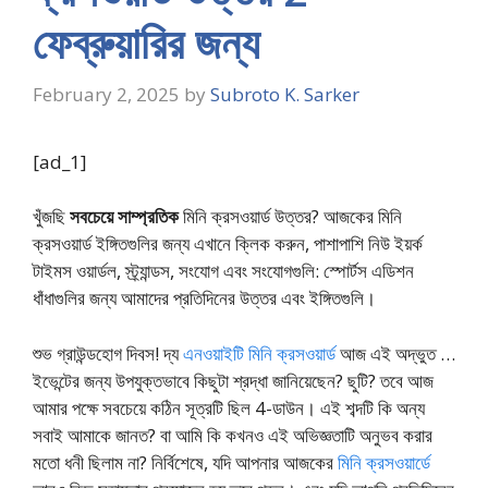
ফেব্রুয়ারির জন্য
February 2, 2025
by
Subroto K. Sarker
[ad_1]
খুঁজছি
সবচেয়ে সাম্প্রতিক
মিনি ক্রসওয়ার্ড উত্তর? আজকের মিনি
ক্রসওয়ার্ড ইঙ্গিতগুলির জন্য এখানে ক্লিক করুন, পাশাপাশি নিউ ইয়র্ক
টাইমস ওয়ার্ডল, স্ট্র্যান্ডস, সংযোগ এবং সংযোগগুলি: স্পোর্টস এডিশন
ধাঁধাগুলির জন্য আমাদের প্রতিদিনের উত্তর এবং ইঙ্গিতগুলি।
শুভ গ্রাউন্ডহোগ দিবস! দ্য
এনওয়াইটি মিনি ক্রসওয়ার্ড
আজ এই অদ্ভুত …
ইভেন্টের জন্য উপযুক্তভাবে কিছুটা শ্রদ্ধা জানিয়েছেন? ছুটি? তবে আজ
আমার পক্ষে সবচেয়ে কঠিন সূত্রটি ছিল 4-ডাউন। এই শব্দটি কি অন্য
সবাই আমাকে জানত? বা আমি কি কখনও এই অভিজ্ঞতাটি অনুভব করার
মতো ধনী ছিলাম না? নির্বিশেষে, যদি আপনার আজকের
মিনি ক্রসওয়ার্ডে