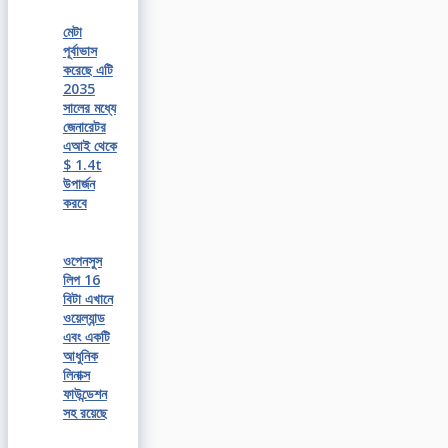
মেটা
পূর্বাভাস
করেছে এটি
2035
সালের মধ্যে
জেনারেটর
এআই থেকে
$ 1.4t
উপার্জন
করবে
ওপেনসুস
লিপ 16
বিটা এখানে
ওয়েল্যান্ড
এবং একটি
আধুনিক
লিনাক্স
ফাউন্ডেশন
সহ রয়েছে