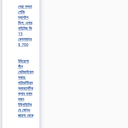
সেরা সস্তা
গেমিং
ল্যাপটপ
ডিল: এসার
নাইট্রো ভি
15
কেবলমাত্র
$ 700
ইউরোপা
লীগ
সেমিফাইনাল
সকার:
লাইভস্ট্রিম
অ্যাথলেটিক
ক্লাব বনাম
ম্যান
ইউনাইটেড
যে কোনও
জায়গা থেকে