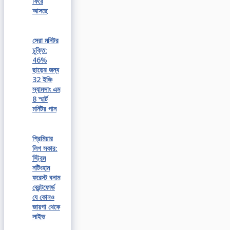
ফিরে
আসছে
সেরা মনিটর
চুক্তি:
46%
ছাড়ের জন্য
32 ইঞ্চি
স্যামসাং এম
8 স্মার্ট
মনিটর পান
প্রিমিয়ার
লিগ সকার:
স্ট্রিম
নটিংহাম
ফরেস্ট বনাম
ব্রেন্টফোর্ড
যে কোনও
জায়গা থেকে
লাইভ