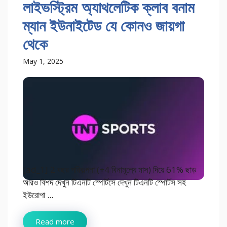
লাইভস্ট্রিম অ্যাথলেটিক ক্লাব বনাম
ম্যান ইউনাইটেড যে কোনও জায়গা
থেকে
May 1, 2025
[ad_1] 2 বছর পরিকল্পনা (+4 বিনামূল্যে মাস) দিয়ে 61% ছাড়
আরও বিশদ দেখুন টিএনটি স্পোর্টসে দেখুন টিএনটি স্পোর্টস সহ
ইউরোপা ...
Read more