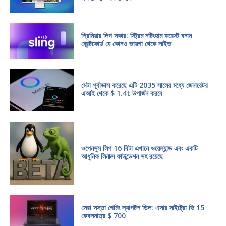
প্রিমিয়ার লিগ সকার: স্ট্রিম নটিংহাম ফরেস্ট বনাম
ব্রেন্টফোর্ড যে কোনও জায়গা থেকে লাইভ
মেটা পূর্বাভাস করেছে এটি 2035 সালের মধ্যে জেনারেটর
এআই থেকে $ 1.4t উপার্জন করবে
ওপেনসুস লিপ 16 বিটা এখানে ওয়েল্যান্ড এবং একটি
আধুনিক লিনাক্স ফাউন্ডেশন সহ রয়েছে
সেরা সস্তা গেমিং ল্যাপটপ ডিল: এসার নাইট্রো ভি 15
কেবলমাত্র $ 700