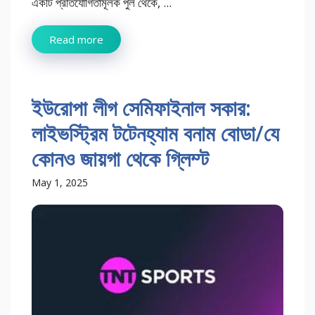
একটি প্রতিযোগিতামূলক পুল থেকে, ...
Read more
ইউরোপা লীগ সেমিফাইনাল সকার:
লাইভস্ট্রিম টটেনহ্যাম বনাম বোডা/যে
কোনও জায়গা থেকে গ্লিম্ট
May 1, 2025