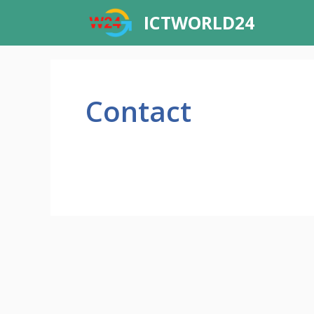
Skip
ICTWORLD24
to
content
Contact