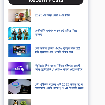
2025 এর জন্য সেরা 4 কে টিভি
ফোর্টনাইট অ্যাপল অ্যাপ স্টোরটিতে ফিরে
আসছে
সেরা মনিটর চুক্তি: 46% ছাড়ের জন্য 32
ইঞ্চি স্যামসাং এম 8 স্মার্ট মনিটর পান
প্রিমিয়ার লিগ সকার: স্ট্রিম নটিংহাম ফরেস্ট
বনাম ব্রেন্টফোর্ড যে কোনও জায়গা থেকে লাইভ
মেটা পূর্বাভাস করেছে এটি 2035 সালের মধ্যে
জেনারেটর এআই থেকে $ 1.4t উপার্জন করবে