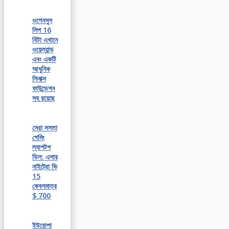
ওপেনসুস
লিপ 16
বিটা এখানে
ওয়েল্যান্ড
এবং একটি
আধুনিক
লিনাক্স
ফাউন্ডেশন
সহ রয়েছে
সেরা সস্তা
গেমিং
ল্যাপটপ
ডিল: এসার
নাইট্রো ভি
15
কেবলমাত্র
$ 700
ইউরোপা