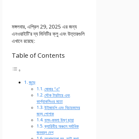
মঙ্গলবার, এপ্রিল 29, 2025 এর জন্য
এনওয়াইটি’র দ্য মিনিটির ক্লু এবং উত্তরগুলি
এখানে রয়েছে:
Table of Contents
জুড়ে
মোমার “এ”
স্টেক টারটারে এবং
কার্প্যাকসিওর মতো
উইজার্ডস এবং বিচারকদের
জন্য পোশাক
হলুদ-কমলা উষ্ণ ছায়া
ক্যারিবীয় অঞ্চলে সর্বাধিক
জনবহুল দেশ
অগোছালো ঘর, তাই কথা