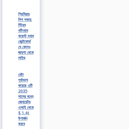
প্রিমিয়ার
লিগ সকার:
স্ট্রিম
নটিংহাম
ফরেস্ট বনাম
ব্রেন্টফোর্ড
যে কোনও
জায়গা থেকে
লাইভ
মেটা
পূর্বাভাস
করেছে এটি
2035
সালের মধ্যে
জেনারেটর
এআই থেকে
$ 1.4t
উপার্জন
করবে