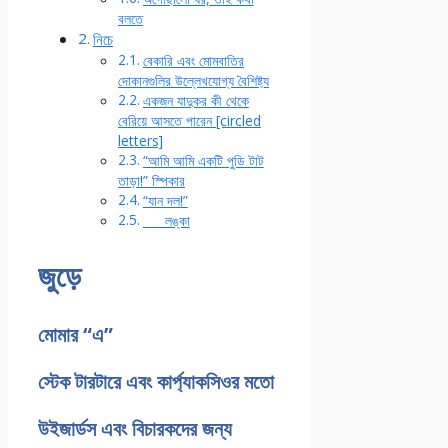
বলতে
নিচে
বেকারি এবং মোমবাতির
দোকানগুলির উল্লেখযোগ্য বৈশিষ্ট্য
একজন যাদুকর কী থেকে
বেরিয়ে আসতে পারেন [circled
letters]
“আমি আমি একটি পুডি টাট
তাড়া!” স্পিকার
“যান দল!”
___ লঙ্কা
জুড়ে
মোমার “এ”
স্টেক টারটারে এবং কার্প্যাকসিওর মতো
উইজার্ডস এবং বিচারকদের জন্য