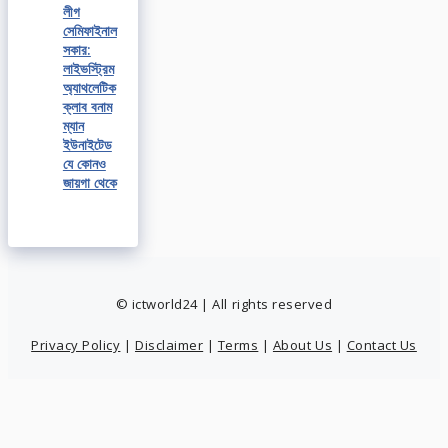
লীগ
সেমিফাইনাল
সকার:
লাইভস্ট্রিম
অ্যাথলেটিক
ক্লাব বনাম
ম্যান
ইউনাইটেড
যে কোনও
জায়গা থেকে
© ictworld24 | All rights reserved
Privacy Policy
|
Disclaimer
|
Terms
|
About Us
|
Contact Us