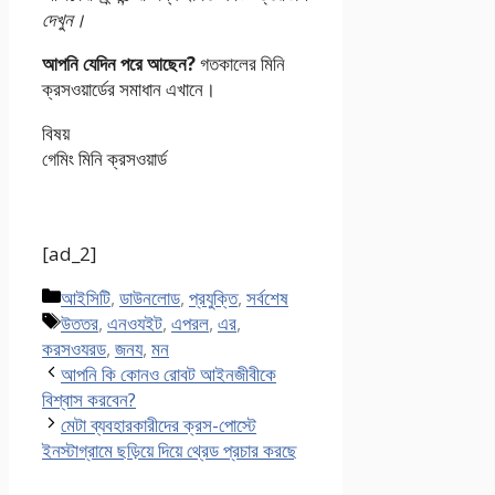
দেখুন
।
আপনি যেদিন পরে আছেন?
গতকালের মিনি
ক্রসওয়ার্ডের সমাধান এখানে।
বিষয়
গেমিং মিনি ক্রসওয়ার্ড
[ad_2]
Categories
আইসিটি
,
ডাউনলোড
,
প্রযুক্তি
,
সর্বশেষ
Tags
উততর
,
এনওযইট
,
এপরল
,
এর
,
করসওযরড
,
জনয
,
মন
আপনি কি কোনও রোবট আইনজীবীকে
বিশ্বাস করবেন?
মেটা ব্যবহারকারীদের ক্রস-পোস্টে
ইনস্টাগ্রামে ছড়িয়ে দিয়ে থ্রেড প্রচার করছে