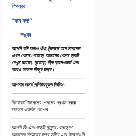
স্পিকার
“যান দল!”
___ লঙ্কা
আপনি যদি আরও ধাঁধা খুঁজছেন তবে মাশবেল
এখন গেমস পেয়েছে!
আমাদের গেমস হাবটি
দেখুন
মাহজং, সুডোকু, ফ্রি ক্রসওয়ার্ড এবং
আরও অনেক কিছুর জন্য।
আপনার জন্য বৈশিষ্ট্যযুক্ত ভিডিও
নিউইয়র্ক টাইমসের গেমসের প্রধান দ্বারা
ব্যবহৃত ওয়ার্ডল কৌশল
আপনি কি এনওয়াইটি স্ট্র্যান্ড খেলছেন?
আজকের স্ট্র্যান্ডের জন্য ইঙ্গিত এবং উত্তরগুলি