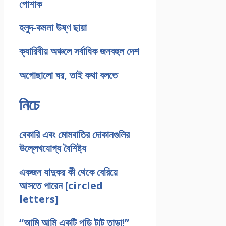
পোশাক
হলুদ-কমলা উষ্ণ ছায়া
ক্যারিবীয় অঞ্চলে সর্বাধিক জনবহুল দেশ
অগোছালো ঘর, তাই কথা বলতে
নিচে
বেকারি এবং মোমবাতির দোকানগুলির
উল্লেখযোগ্য বৈশিষ্ট্য
একজন যাদুকর কী থেকে বেরিয়ে
আসতে পারেন [circled
letters]
“আমি আমি একটি পুডি টাট তাড়া!”