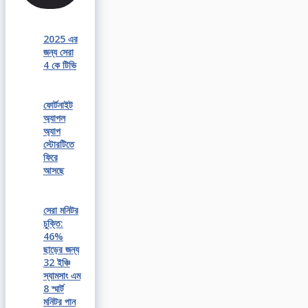
2025 এর
জন্য সেরা
4 কে টিভি
ফোর্টনাইট
অ্যাপল
অ্যাপ
স্টোরটিতে
ফিরে
আসছে
সেরা মনিটর
চুক্তি:
46%
ছাড়ের জন্য
32 ইঞ্চি
স্যামসাং এম
8 স্মার্ট
মনিটর পান