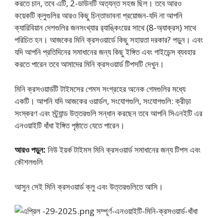
করতে চান, তবে এটি, 2-ডাউনটি অত্যন্ত সহজ ছিল। তবে আরও
কয়েকটি ক্লুগুলির আরও কিছু চিন্তাভাবনা প্রয়োজন-যদি না আপনি
ক্যারিবিয়ান দেশগুলির জনসংখ্যার র‌্যাঙ্কিংয়ের সাথে (8-অ্যাক্রস) সাথে
পরিচিত হন। আজকের মিনি ক্রসওয়ার্ডে কিছু সহায়তা দরকার? পড়ুন। এবং
যদি আপনি প্রতিদিনের সমাধানের জন্য কিছু ইঙ্গিত এবং গাইডেন্স ব্যবহার
করতে পারেন তবে আমাদের মিনি ক্রসওয়ার্ড টিপসটি দেখুন।
মিনি ক্রসওয়ার্ডটি টাইমসের গেমস সংগ্রহের অনেক গেমগুলির মধ্যে
একটি। আপনি যদি আজকের ওয়ার্ডল, সংযোগগুলি, সংযোগগুলি: ক্রীড়া
সংস্করণ এবং স্ট্র্যান্ড উত্তরগুলি সন্ধান করছেন তবে আপনি সিএনইটি এর
এনওয়াইটি ধাঁধা ইঙ্গিত পৃষ্ঠাতে যেতে পারেন।
আরও পড়ুন:
নিউ ইয়র্ক টাইমস মিনি ক্রসওয়ার্ড সমাধানের জন্য টিপস এবং
কৌশলগুলি
আসুন সেই মিনি ক্রসওয়ার্ড ক্লু এবং উত্তরগুলিতে আসি।