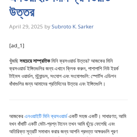
উত্তর
April 29, 2025
by
Subroto K. Sarker
[ad_1]
খুঁজছি
সবচেয়ে সাম্প্রতিক
মিনি ক্রসওয়ার্ড উত্তর? আজকের মিনি
ক্রসওয়ার্ড ইঙ্গিতগুলির জন্য এখানে ক্লিক করুন, পাশাপাশি নিউ ইয়র্ক
টাইমস ওয়ার্ডল, স্ট্র্যান্ডস, সংযোগ এবং সংযোগগুলি: স্পোর্টস এডিশন
ধাঁধাগুলির জন্য আমাদের প্রতিদিনের উত্তর এবং ইঙ্গিতগুলি।
আজকের
এনওয়াইটি মিনি ক্রসওয়ার্ড
একটি সহজ একটি। সাধারণত, আমি
যখন ধাঁধাটি একটি মেটা-প্রশ্ন টানেন তখন আমি ছুঁড়ে ফেলেছি এবং
অতিরিক্ত সূত্রটি সমাধান করার জন্য আপনি প্রদত্ত অক্ষরগুলি পূরণ