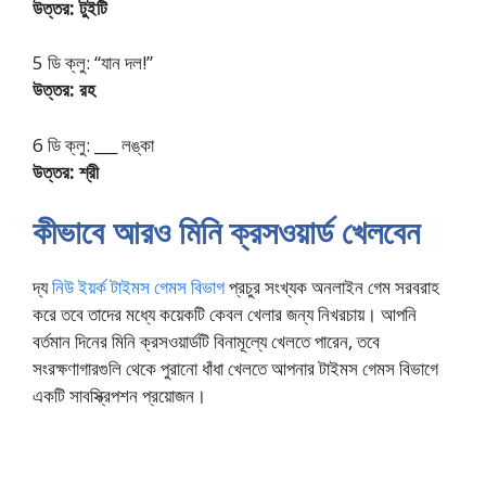
উত্তর: টুইটি
5 ডি ক্লু: “যান দল!”
উত্তর: রহ
6 ডি ক্লু: ___ লঙ্কা
উত্তর: শ্রী
কীভাবে আরও মিনি ক্রসওয়ার্ড খেলবেন
দ্য
নিউ ইয়র্ক টাইমস গেমস বিভাগ
প্রচুর সংখ্যক অনলাইন গেম সরবরাহ
করে তবে তাদের মধ্যে কয়েকটি কেবল খেলার জন্য নিখরচায়। আপনি
বর্তমান দিনের মিনি ক্রসওয়ার্ডটি বিনামূল্যে খেলতে পারেন, তবে
সংরক্ষণাগারগুলি থেকে পুরানো ধাঁধা খেলতে আপনার টাইমস গেমস বিভাগে
একটি সাবস্ক্রিপশন প্রয়োজন।