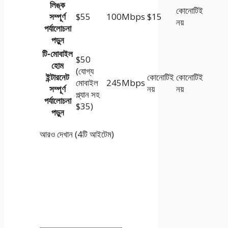
লিঙ্ক
কোনোটিই
সম্পূর্ণ
$55
100Mbps
$15
নয়
পর্যালোচনা
পড়ুন
টি-মোবাইল
$50
হোম
(যোগ্য
ইন্টারনেট
কোনোটিই
কোনোটিই
মোবাইল
245Mbps
সম্পূর্ণ
নয়
নয়
প্ল্যান সহ
পর্যালোচনা
$35)
পড়ুন
আরও দেখান (4টি আইটেম)