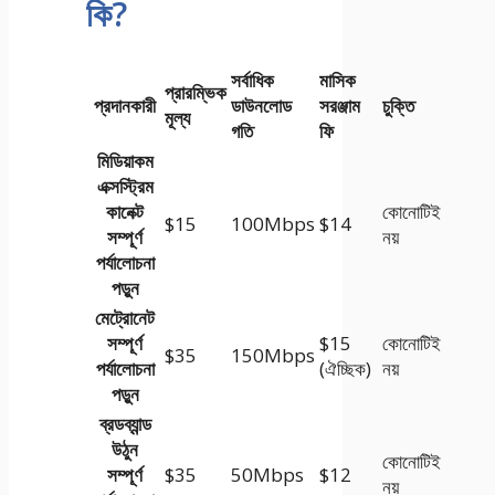
কি?
সর্বাধিক
মাসিক
প্রারম্ভিক
প্রদানকারী
ডাউনলোড
সরঞ্জাম
চুক্তি
মূল্য
গতি
ফি
মিডিয়াকম
এক্সস্ট্রিম
কানেক্ট
কোনোটিই
$15
100Mbps
$14
সম্পূর্ণ
নয়
পর্যালোচনা
পড়ুন
মেট্রোনেট
সম্পূর্ণ
$15
কোনোটিই
$35
150Mbps
পর্যালোচনা
(ঐচ্ছিক)
নয়
পড়ুন
ব্রডব্যান্ড
উঠুন
কোনোটিই
সম্পূর্ণ
$35
50Mbps
$12
নয়