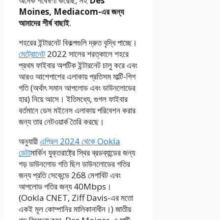
অনেক গবেষণা করেছি, সহ
Des
Moines, Mediacom-এর জন্য
আমাদের শীর্ষ বাছাই
.
শহরের ইন্টারনেট বিকল্পগুলি দ্রুত বৃদ্ধি পাচ্ছে।
মেট্রোনেট
2022 সালের শরত্কালে শহরে
প্রথম ফাইবার অপটিক ইন্টারনেট চালু করে এবং
আরও আশেপাশের এলাকায় প্রতিসম মাল্টি-গিগ
গতি (অর্থাৎ সমান আপলোড এবং ডাউনলোডের
হার) নিয়ে আসে। ইতিমধ্যে, গুগল ফাইবার
বর্তমানে ডেস মইনেস এলাকায় পরিবেশন করার
জন্য তার নেটওয়ার্ক তৈরি করছে।
অনুযায়ী
এপ্রিল 2024 থেকে Ookla
ডেটা
মার্কিন যুক্তরাষ্ট্রে স্থির ব্রডব্যান্ডের জন্য
গড় ডাউনলোড গতি ছিল ডাউনলোডের গতির
জন্য প্রতি সেকেন্ডে 268 মেগাবিট এবং
আপলোড গতির জন্য 40Mbps।
(Ookla CNET, Ziff Davis-এর মতো
একই মূল কোম্পানির মালিকানাধীন।) জাতীয়