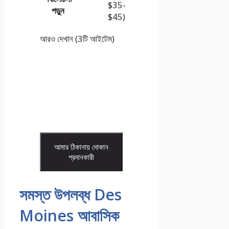
$35-
পড়ুন
$45)
আরও দেখান (3টি আইটেম)
আমার ঠিকানায় দোকান
প্রদানকারী
সমস্ত উপলব্ধ Des
Moines আবাসিক