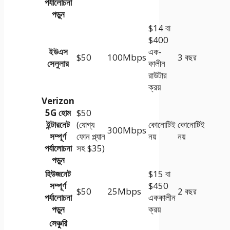
পর্যালোচনা
পড়ুন
$14 বা
$400
ইউএস
এক-
$50
100Mbps
3 বছর
সেলুলার
কালীন
রাউটার
ক্রয়
Verizon
5G হোম
$50
ইন্টারনেট
(যোগ্য
কোনোটিই
কোনোটিই
300Mbps
সম্পূর্ণ
ফোন প্ল্যান
নয়
নয়
পর্যালোচনা
সহ $35)
পড়ুন
হিউজনেট
$15 বা
সম্পূর্ণ
$450
$50
25Mbps
2 বছর
পর্যালোচনা
এককালীন
পড়ুন
ক্রয়
সেঞ্চুরি