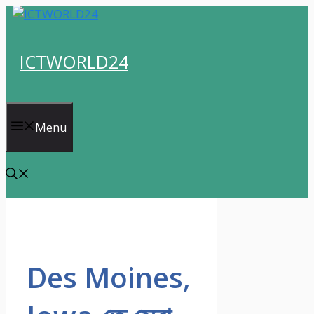
Skip
to
content
ICTWORLD24
Menu
Des Moines,