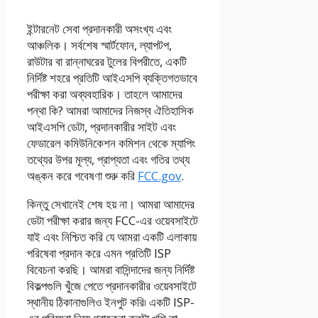
ইন্টারনেট সেবা প্রদানকারী অসংখ্য এবং
আঞ্চলিক। সর্বশেষ স্মার্টফোন, ল্যাপটপ,
রাউটার বা রান্নাঘরের টুলের বিপরীতে, একটি
নির্দিষ্ট শহরে প্রতিটি আইএসপি ব্যক্তিগতভাবে
পরীক্ষা করা অব্যবহারিক। তাহলে আমাদের
পন্থা কি? আমরা আমাদের নিজস্ব ঐতিহাসিক
আইএসপি ডেটা, প্রদানকারীর সাইট এবং
ফেডারেল কমিউনিকেশন কমিশন থেকে ম্যাপিং
তথ্যের উপর মূল্য, প্রাপ্যতা এবং গতির তথ্য
অঙ্কন করে গবেষণা শুরু করি
FCC.gov
.
কিন্তু সেখানেই শেষ হয় না। আমরা আমাদের
ডেটা পরীক্ষা করার জন্য FCC-এর ওয়েবসাইটে
যাই এবং নিশ্চিত করি যে আমরা একটি এলাকায়
পরিষেবা প্রদান করে এমন প্রতিটি ISP
বিবেচনা করছি। আমরা বাসিন্দাদের জন্য নির্দিষ্ট
বিকল্পগুলি খুঁজে পেতে প্রদানকারীর ওয়েবসাইটে
স্থানীয় ঠিকানাগুলিও ইনপুট করি৷ একটি ISP-