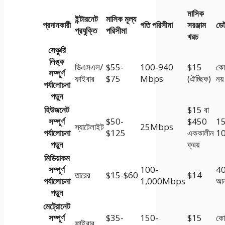
মাসিক
ইন্টারনেট
মাসিক মূল্য
প্রদানকারী
গতি পরিসীমা
সরঞ্জাম
ডেট
প্রযুক্তি
পরিসীমা
খরচ
সেঞ্চুরি
লিঙ্ক
ডিএসএল/
$55-
100-940
$15
কো
সম্পূর্ণ
ফাইবার
$75
Mbps
(ঐচ্ছিক)
নয়
পর্যালোচনা
পড়ুন
হিউজনেট
$15 বা
সম্পূর্ণ
$50-
$450
15
স্যাটেলাইট
25Mbps
পর্যালোচনা
$125
এককালীন
1
পড়ুন
ক্রয়
মিডিয়াকম
সম্পূর্ণ
100-
4
তারের
$15-$60
$14
পর্যালোচনা
1,000Mbps
আন
পড়ুন
মেট্রোনেট
সম্পূর্ণ
$35-
150-
$15
কো
ফাইবার