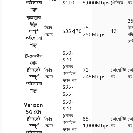
পর্যালোচনা
$110
5,000Mbps
(ঐচ্ছিক)
নয়
পড়ুন
ব্রডব্যান্ড
2
উঠুন
স্থির
25-
কিছ
সম্পূর্ণ
$35-$70
12
বেতার
250Mbps
পরি
পর্যালোচনা
কে
পড়ুন
$50-
টি-মোবাইল
$70
হোম
(যোগ্য
ইন্টারনেট
স্থির
72-
কোনোটিই
কো
মোবাইল
সম্পূর্ণ
বেতার
245Mbps
নয়
নয়
প্ল্যান সহ
পর্যালোচনা
$35-
পড়ুন
$55)
$50-
Verizon
$70
5G হোম
(যোগ্য
ইন্টারনেট
স্থির
85-
কোনোটিই
কো
মোবাইল
সম্পূর্ণ
বেতার
1,000Mbps
নয়
নয়
প্ল্যান সহ
পর্যালোচনা