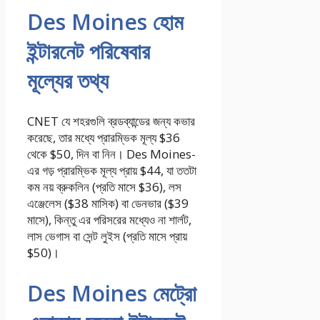
Des Moines হোম
ইন্টারনেট পরিষেবার
মূল্যের তথ্য
CNET যে শহরগুলি ব্রডব্যান্ডের জন্য কভার
করেছে, তার মধ্যে প্রারম্ভিক মূল্য $36
থেকে $50, দিন বা নিন। Des Moines-
এর গড় প্রারম্ভিক মূল্য প্রায় $44, যা ততটা
কম নয়
ব্রুকলিন
(প্রতি মাসে $36),
লস
এঞ্জেলেস
($38 মাসিক) বা
ডেনভার
($39
মাসে), কিন্তু এর পরিসরের মধ্যেও না
শার্লট
,
লাস ভেগাস
বা
সেন্ট লুইস
(প্রতি মাসে প্রায়
$50)।
Des Moines মেট্রো