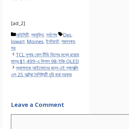
[ad_2]
Categories
Tags
আইসিটি
,
প্রযুক্তি
,
সর্বশেষ
Des
,
Iowaত
,
Moines
,
ইনটরনট
,
পরদনকর
,
সর
TCL সুপার বোল টিভি ডিলের মধ্যে রয়েছে
মাত্র $1,499-এ বিশাল 98-ইঞ্চি QLED
অ্যাপলকে আইফোনের জন্য এই গ্যালাক্সি
এস 25 আল্ট্রা বৈশিষ্ট্যটি চুরি করা দরকার
Leave a Comment
Comment