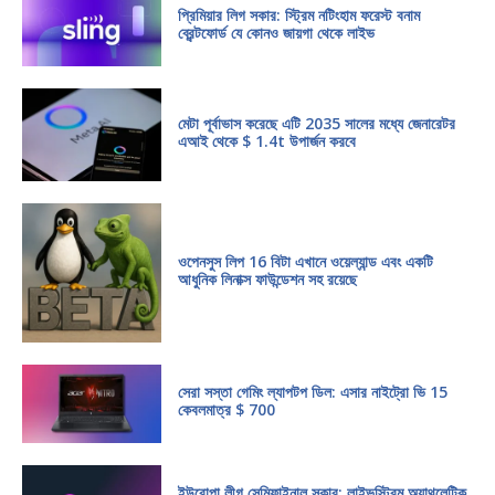
প্রিমিয়ার লিগ সকার: স্ট্রিম নটিংহাম ফরেস্ট বনাম
ব্রেন্টফোর্ড যে কোনও জায়গা থেকে লাইভ
মেটা পূর্বাভাস করেছে এটি 2035 সালের মধ্যে জেনারেটর
এআই থেকে $ 1.4t উপার্জন করবে
ওপেনসুস লিপ 16 বিটা এখানে ওয়েল্যান্ড এবং একটি
আধুনিক লিনাক্স ফাউন্ডেশন সহ রয়েছে
সেরা সস্তা গেমিং ল্যাপটপ ডিল: এসার নাইট্রো ভি 15
কেবলমাত্র $ 700
ইউরোপা লীগ সেমিফাইনাল সকার: লাইভস্ট্রিম অ্যাথলেটিক