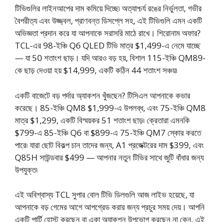
টিভিগুলির লাইনআপের দাম কমিয়ে দিচ্ছে৷ অত্যাশ্চর্য রঙের নির্ভুলতা, গভীর
বৈপরীত্য এবং উজ্জ্বল, প্রাণবন্ত ডিসপ্লে সহ, এই টিভিগুলি এমন একটি
অভিজ্ঞতা প্রদান করে যা আপনাকে সরাসরি মাঠে রাখে। শিরোনাম অফার?
TCL-এর 98-ইঞ্চি Q6 QLED টিভি মাত্র $1,499-এ নেমে যাচ্ছে
— যা 50 শতাংশ ছাড়। যদি আরও বড় হয়, বিশাল 115-ইঞ্চি QM89-
কে ছাড় দেওয়া হয় $14,999, একটি কঠিন 44 শতাংশ সঞ্চয়৷
একটি বাজেটে বড় পর্দার অ্যাকশন খুঁজছেন? টিসিএল আপনাকে কভার
করেছে। 85-ইঞ্চি QM8 $1,999-এ উপলব্ধ, এবং 75-ইঞ্চি QM8
মাত্র $1,299, একটি বিস্ময়কর 51 শতাংশ ছাড়৷ ক্রেতারা এমনকি
$799-এ 85-ইঞ্চি Q6 বা $899-এ 75-ইঞ্চি QM7 স্কোর করতে
পারে৷ যারা ছোট বিকল্প চান তাদের জন্য, A1 প্রজেক্টরের দাম $399, এবং
Q85H সাউন্ডবার $499 — আপনার নতুন টিভির সাথে জুটি বাঁধার জন্য
উপযুক্ত৷
এই অবিশ্বাস্য TCL সুপার বোল টিভি ডিলগুলি আজ লাইভ হয়েছে, যা
আপনাকে বড় গেমের আগে আপগ্রেড করার জন্য প্রচুর সময় দেয়। আপনি
একটি পার্টি হোস্ট করছেন বা একা অ্যাকশন উপভোগ করছেন না কেন, এই