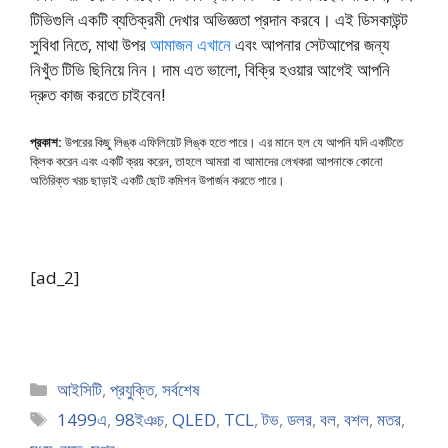
টিভিগুলি একটি ব্যতিক্রমী দেখার অভিজ্ঞতা প্রদান করবে। এই ডিসকাউন্ট
সুবিধা নিতে, মাথা উপর
আমাজন এখানে
এবং আপনার সেটআপের জন্য
নিখুঁত টিভি ছিনিয়ে নিন। দাম এত ভালো, বিক্রি হওয়ার আগেই আপনি
দ্রুত কাজ করতে চাইবেন!
প্রকাশ:
উপরের কিছু লিঙ্ক এফিলিয়েট লিঙ্ক হতে পারে। এর মানে হল যে আপনি যদি একটিতে
ক্লিক করেন এবং একটি ক্রয় করেন, তাহলে আমরা বা আমাদের লেখকরা আপনাকে কোনো
অতিরিক্ত খরচ ছাড়াই একটি ছোট কমিশন উপার্জন করতে পারে।
[ad_2]
Categories
আইসিটি
,
প্রযুক্তি
,
সর্বশেষ
Tags
1499এ
,
98ইঞচ
,
QLED
,
TCL
,
টভ
,
ডলর
,
বল
,
বশল
,
মতর
,