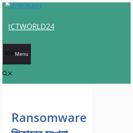
Skip
to
content
ICTWORLD24
Menu
Ransomware