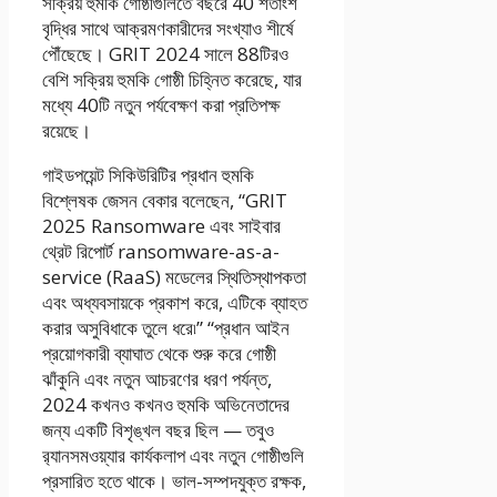
সক্রিয় হুমকি গোষ্ঠীগুলিতে বছরে 40 শতাংশ
বৃদ্ধির সাথে আক্রমণকারীদের সংখ্যাও শীর্ষে
পৌঁছেছে। GRIT 2024 সালে 88টিরও
বেশি সক্রিয় হুমকি গোষ্ঠী চিহ্নিত করেছে, যার
মধ্যে 40টি নতুন পর্যবেক্ষণ করা প্রতিপক্ষ
রয়েছে।
গাইডপয়েন্ট সিকিউরিটির প্রধান হুমকি
বিশ্লেষক জেসন বেকার বলেছেন, “GRIT
2025 Ransomware এবং সাইবার
থ্রেট রিপোর্ট ransomware-as-a-
service (RaaS) মডেলের স্থিতিস্থাপকতা
এবং অধ্যবসায়কে প্রকাশ করে, এটিকে ব্যাহত
করার অসুবিধাকে তুলে ধরে৷” “প্রধান আইন
প্রয়োগকারী ব্যাঘাত থেকে শুরু করে গোষ্ঠী
ঝাঁকুনি এবং নতুন আচরণের ধরণ পর্যন্ত,
2024 কখনও কখনও হুমকি অভিনেতাদের
জন্য একটি বিশৃঙ্খল বছর ছিল — তবুও
র‍্যানসমওয়্যার কার্যকলাপ এবং নতুন গোষ্ঠীগুলি
প্রসারিত হতে থাকে। ভাল-সম্পদযুক্ত রক্ষক,