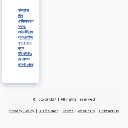
ইউরোপা
লীগ
সেমিফাইনাল
সকার:
লাইভস্ট্রিম
অ্যাথলেটিক
ক্লাব বনাম
ম্যান
ইউনাইটেড
যে কোনও
জায়গা থেকে
© ictworld24 | All rights reserved
Privacy Policy
|
Disclaimer
|
Terms
|
About Us
|
Contact Us