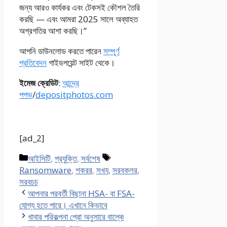
জন্য আরও কার্যকর এবং টেকসই কৌশল তৈরি
করছি — এবং আমরা 2025 সালে অব্যাহত
অগ্রগতির আশা করছি।”
আপনি ডাউনলোড করতে পারেন
সম্পূর্ণ
প্রতিবেদন
গাইডপয়েন্ট সাইট থেকে।
ইমেজ ক্রেডিট
:
আন্দ্রে
পপভ
/
depositphotos.com
[ad_2]
Categories
Tags
আইসিটি
,
প্রযুক্তি
,
সর্বশেষ
Ransomware
,
শকরর
,
সখয
,
সরবকলর
,
সরবচচ
আপনার পরবর্তী বিছানা HSA- বা FSA-
যোগ্য হতে পারে। এখানে কিভাবে
খাবার পরিকল্পনা প্রো অনুসারে বাল্কে