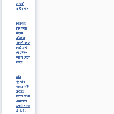
8 স্মার্ট
মনিটর পান
প্রিমিয়ার
লিগ সকার:
স্ট্রিম
নটিংহাম
ফরেস্ট বনাম
ব্রেন্টফোর্ড
যে কোনও
জায়গা থেকে
লাইভ
মেটা
পূর্বাভাস
করেছে এটি
2035
সালের মধ্যে
জেনারেটর
এআই থেকে
$ 1.4t