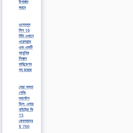
উপার্জন
করবে
ওপেনসুস
লিপ 16
বিটা এখানে
ওয়েল্যান্ড
এবং একটি
আধুনিক
লিনাক্স
ফাউন্ডেশন
সহ রয়েছে
সেরা সস্তা
গেমিং
ল্যাপটপ
ডিল: এসার
নাইট্রো ভি
15
কেবলমাত্র
$ 700