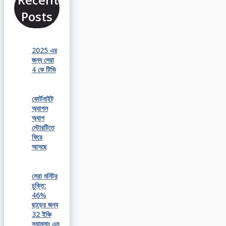
Posts
2025 এর
জন্য সেরা
4 কে টিভি
ফোর্টনাইট
অ্যাপল
অ্যাপ
স্টোরটিতে
ফিরে
আসছে
সেরা মনিটর
চুক্তি:
46%
ছাড়ের জন্য
32 ইঞ্চি
স্যামসাং এম