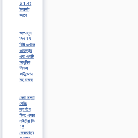
$ 1.4t
উপার্জন
করবে
ওপেনসুস
লিপ 16
বিটা এখানে
ওয়েল্যান্ড
এবং একটি
আধুনিক
লিনাক্স
ফাউন্ডেশন
সহ রয়েছে
সেরা সস্তা
গেমিং
ল্যাপটপ
ডিল: এসার
নাইট্রো ভি
15
কেবলমাত্র