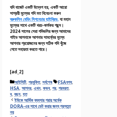
যদি বাজেট একটি উদ্বেগ হয়, একটি আরো
সাশ্রয়ী মূল্যের গদি মত বিবেচনা করুন
ব্রুকলিন বেডিং সিগনেচার হাইব্রিড,
যা মহান
মূল্যের সাথে একটি খরচ-কার্যকর পছন্দ।
2024 সালের সেরা গদিগুলির জন্য আমাদের
গাইড আপনাকে আপনার সামর্থ্যের মূল্যে
আপনার প্রয়োজনের জন্য সঠিক গদি খুঁজে
পেতে সহায়তা করতে পারে।
[ad_2]
Categories
Tags
আইসিটি
,
প্রযুক্তি
,
সর্বশেষ
FSAযগয
,
HSA
,
আপনর
,
এখন
,
কভব
,
পর
,
পরবরত
,
ব
,
বছন
,
হত
ইউকে আর্থিক ব্যবসার প্রায় অর্ধেক
DORA-এর সাথে ডেট করার জন্য প্রস্তুত
নয়