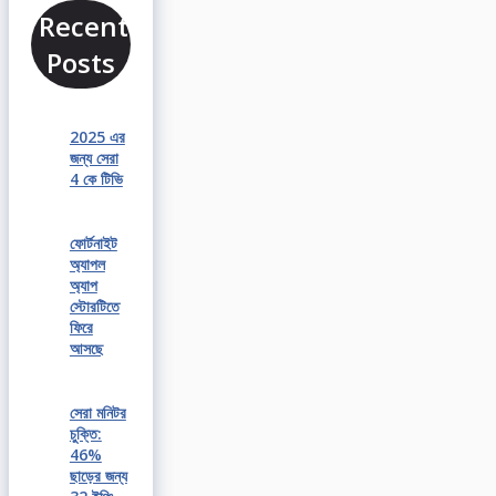
Recent
Posts
2025 এর
জন্য সেরা
4 কে টিভি
ফোর্টনাইট
অ্যাপল
অ্যাপ
স্টোরটিতে
ফিরে
আসছে
সেরা মনিটর
চুক্তি:
46%
ছাড়ের জন্য