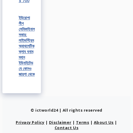
$ 700
ইউরোপা
লীগ
সেমিফাইনাল
সকার:
লাইভস্ট্রিম
অ্যাথলেটিক
ক্লাব বনাম
ম্যান
ইউনাইটেড
যে কোনও
জায়গা থেকে
© ictworld24 | All rights reserved
Privacy Policy
|
Disclaimer
|
Terms
|
About Us
|
Contact Us