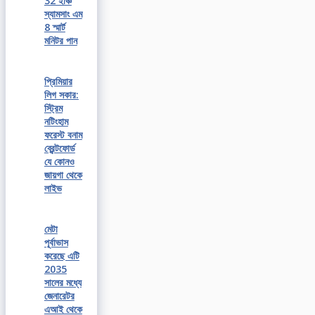
32 ইঞ্চি
স্যামসাং এম
8 স্মার্ট
মনিটর পান
প্রিমিয়ার
লিগ সকার:
স্ট্রিম
নটিংহাম
ফরেস্ট বনাম
ব্রেন্টফোর্ড
যে কোনও
জায়গা থেকে
লাইভ
মেটা
পূর্বাভাস
করেছে এটি
2035
সালের মধ্যে
জেনারেটর
এআই থেকে