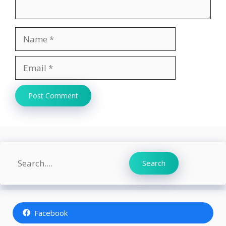
Name
Email
Website
Search
Search
Facebook