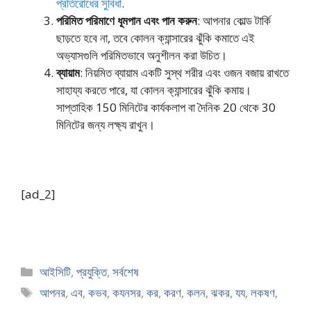
প্রতিরোধের সুবিধা
.
পরিমিত পরিমাণে ধূমপান এবং পান করুন
: আপনার কোল্ড টার্কি
ছাড়তে হবে না, তবে কোলন ক্যান্সারের ঝুঁকি কমাতে এই
অভ্যাসগুলি পরিমিতভাবে অনুশীলন করা উচিত।
ব্যায়াম
: নিয়মিত ব্যায়াম একটি সুস্থ শরীর এবং ওজন বজায় রাখতে
সাহায্য করতে পারে, যা কোলন ক্যান্সারের ঝুঁকি কমায়।
সাপ্তাহিক 150 মিনিটের কার্যকলাপ বা দৈনিক 20 থেকে 30
মিনিটের জন্য লক্ষ্য রাখুন।
[ad_2]
Categories
আইসিটি
,
প্রযুক্তি
,
সর্বশেষ
Tags
আপনর
,
এব
,
কভব
,
কযনসর
,
কর
,
করণ
,
কলন
,
ঝকর
,
যয
,
লকষণ
,