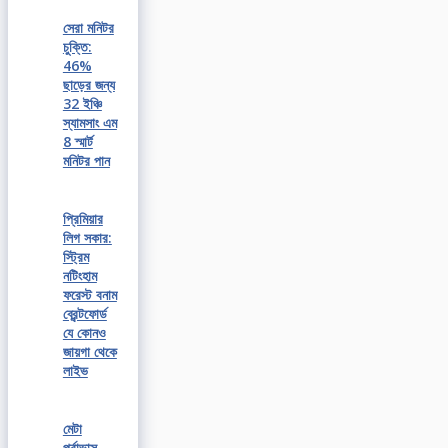
সেরা মনিটর
চুক্তি:
46%
ছাড়ের জন্য
32 ইঞ্চি
স্যামসাং এম
8 স্মার্ট
মনিটর পান
প্রিমিয়ার
লিগ সকার:
স্ট্রিম
নটিংহাম
ফরেস্ট বনাম
ব্রেন্টফোর্ড
যে কোনও
জায়গা থেকে
লাইভ
মেটা
পূর্বাভাস