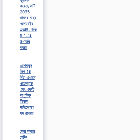
করেছে এটি
2035
সালের মধ্যে
জেনারেটর
এআই থেকে
$ 1.4t
উপার্জন
করবে
ওপেনসুস
লিপ 16
বিটা এখানে
ওয়েল্যান্ড
এবং একটি
আধুনিক
লিনাক্স
ফাউন্ডেশন
সহ রয়েছে
সেরা সস্তা
গেমিং