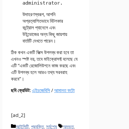
administrator.
উদাহরণস্বরূপ, আপনি
অপ্রত্যাশিতভাবে বিটলকার
কন্ট্রোল প্যানেলে এবং
উইন্ডোজের অন্য কিছু জায়গায়
বার্তাটি দেখতে পারেন।
ঠিক কখন একটি ফিক্স উপলব্ধ করা হবে তা
এখনও স্পষ্ট নয়, তবে মাইক্রোসফ্ট বলেছে যে
এটি “একটি রেজোলিউশনে কাজ করছে এবং
এটি উপলব্ধ হলে আরও তথ্য সরবরাহ
করবে”।
ছবি ক্রেডিট:
এইচজেবিসি
/
আমানত ফটো
[ad_2]
Categories
Tags
আইসিটি
,
প্রযুক্তি
,
সর্বশেষ
অদভত
,