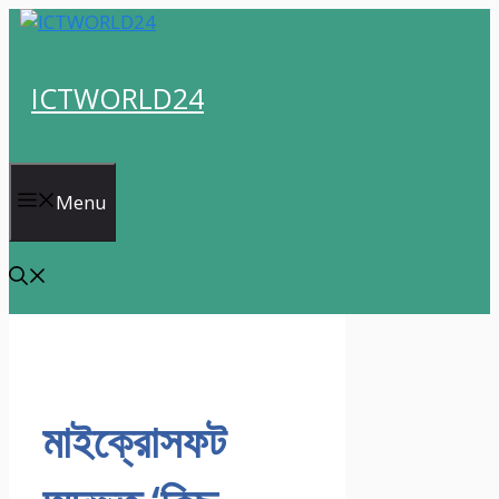
Skip
to
content
ICTWORLD24
Menu
মাইক্রোসফট