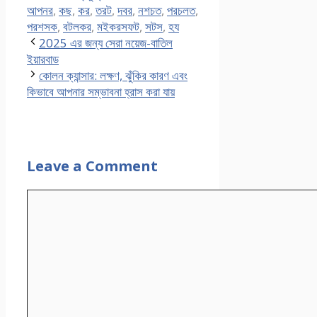
আপনর
,
কছ
,
কর
,
তরট
,
দবর
,
নশচত
,
পরচলত
,
পরশসক
,
বটলকর
,
মইকরসফট
,
সটস
,
হয
2025 এর জন্য সেরা নয়েজ-বাতিল
ইয়ারবাড
কোলন ক্যান্সার: লক্ষণ, ঝুঁকির কারণ এবং
কিভাবে আপনার সম্ভাবনা হ্রাস করা যায়
Leave a Comment
Comment