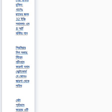
চুক্তি:
46%
ছাড়ের জন্য
32 ইঞ্চি
স্যামসাং এম
8 স্মার্ট
মনিটর পান
প্রিমিয়ার
লিগ সকার:
স্ট্রিম
নটিংহাম
ফরেস্ট বনাম
ব্রেন্টফোর্ড
যে কোনও
জায়গা থেকে
লাইভ
মেটা
পূর্বাভাস
করেছে এটি