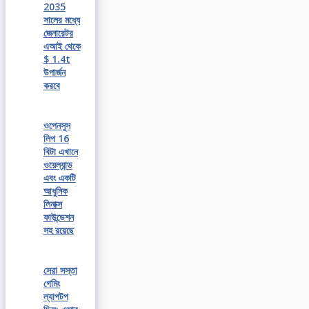
2035
সালের মধ্যে
জেনারেটর
এআই থেকে
$ 1.4t
উপার্জন
করবে
ওপেনসুস
লিপ 16
বিটা এখানে
ওয়েল্যান্ড
এবং একটি
আধুনিক
লিনাক্স
ফাউন্ডেশন
সহ রয়েছে
সেরা সস্তা
গেমিং
ল্যাপটপ