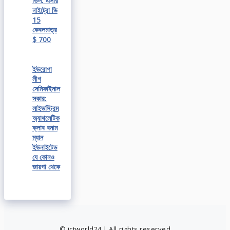
ডিল: এসার
নাইট্রো ভি
15
কেবলমাত্র
$ 700
ইউরোপা
লীগ
সেমিফাইনাল
সকার:
লাইভস্ট্রিম
অ্যাথলেটিক
ক্লাব বনাম
ম্যান
ইউনাইটেড
যে কোনও
জায়গা থেকে
© ictworld24 | All rights reserved