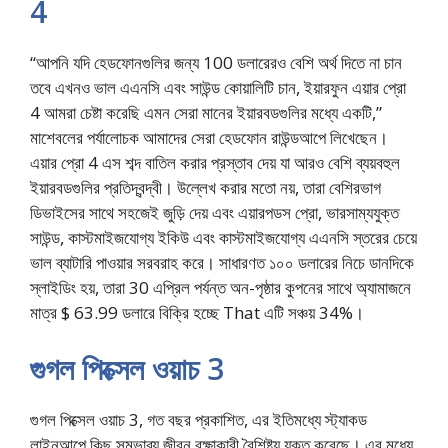
4
“আপনি যদি হেডফোনগুলির জন্য 100 ডলারেরও বেশি অর্থ দিতে না চান
তবে এখনও ভাল এএনসি এবং সাউন্ড কোয়ালিটি চান, ইয়ারফুন এয়ার প্রো
4 আমরা চেষ্টা করেছি এমন সেরা মানের ইয়ারবডগুলির মধ্যে একটি,”
মাশেবলের পর্যালোচক আমাদের সেরা হেডফোন রাউন্ডআপে লিখেছেন।
এয়ার প্রো 4 এস শব্দ বাতিল করার প্রস্তাব দেয় যা আরও বেশি ব্যয়বহুল
ইয়ারবডগুলির প্রতিদ্বন্দ্বী। উল্লেখ করার মতো নয়, তারা বেশিরভাগ
ডিভাইসের সাথে সহজেই জুড়ি দেয় এবং এয়ারপডস প্রো, ভারসাম্যযুক্ত
সাউন্ড, কাস্টমাইজযোগ্য ইকিউ এবং কাস্টমাইজযোগ্য এএনসি স্তরের চেয়ে
ভাল ব্যাটারি পাওয়ার সরবরাহ করে। সাধারণত ১০০ ডলারের নিচে ডানদিকে
স্লাইডিং হয়, তারা 30 এপ্রিল পর্যন্ত অন-পৃষ্ঠার কুপনের সাথে অ্যামাজনে
মাত্র $ 63.99 ডলারে বিক্রি হচ্ছে That এটি সঞ্চয় 34%।
গুগল পিক্সেল ওয়াচ 3
গুগল পিক্সেল ওয়াচ 3, গত বছর প্রকাশিত, এর ইতিমধ্যে স্ট্যাকড
লাইনআপে কিছু সম্ভাব্য জীবন রক্ষাকারী বৈশিষ্ট্য যুক্ত করেছে। এর মধ্যে