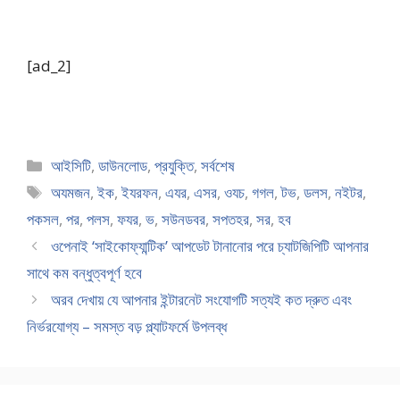
[ad_2]
Categories
আইসিটি
,
ডাউনলোড
,
প্রযুক্তি
,
সর্বশেষ
Tags
অযমজন
,
ইক
,
ইযরফন
,
এযর
,
এসর
,
ওযচ
,
গগল
,
টভ
,
ডলস
,
নইটর
,
পকসল
,
পর
,
পলস
,
ফযর
,
ভ
,
সউনডবর
,
সপতহর
,
সর
,
হব
ওপেনাই ‘সাইকোফ্যান্টিক’ আপডেট টানানোর পরে চ্যাটজিপিটি আপনার
সাথে কম বন্ধুত্বপূর্ণ হবে
অরব দেখায় যে আপনার ইন্টারনেট সংযোগটি সত্যই কত দ্রুত এবং
নির্ভরযোগ্য – সমস্ত বড় প্ল্যাটফর্মে উপলব্ধ