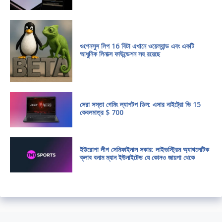
ওপেনসুস লিপ 16 বিটা এখানে ওয়েল্যান্ড এবং একটি
আধুনিক লিনাক্স ফাউন্ডেশন সহ রয়েছে
সেরা সস্তা গেমিং ল্যাপটপ ডিল: এসার নাইট্রো ভি 15
কেবলমাত্র $ 700
ইউরোপা লীগ সেমিফাইনাল সকার: লাইভস্ট্রিম অ্যাথলেটিক
ক্লাব বনাম ম্যান ইউনাইটেড যে কোনও জায়গা থেকে