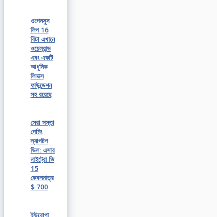
ওপেনসুস
লিপ 16
বিটা এখানে
ওয়েল্যান্ড
এবং একটি
আধুনিক
লিনাক্স
ফাউন্ডেশন
সহ রয়েছে
সেরা সস্তা
গেমিং
ল্যাপটপ
ডিল: এসার
নাইট্রো ভি
15
কেবলমাত্র
$ 700
ইউরোপা