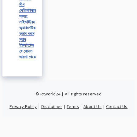
লীগ
সেমিফাইনাল
সকার:
লাইভস্ট্রিম
অ্যাথলেটিক
ক্লাব বনাম
ম্যান
ইউনাইটেড
যে কোনও
জায়গা থেকে
© ictworld24 | All rights reserved
Privacy Policy
|
Disclaimer
|
Terms
|
About Us
|
Contact Us