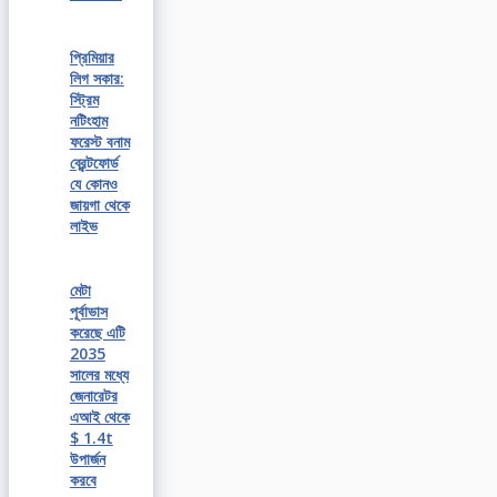
প্রিমিয়ার
লিগ সকার:
স্ট্রিম
নটিংহাম
ফরেস্ট বনাম
ব্রেন্টফোর্ড
যে কোনও
জায়গা থেকে
লাইভ
মেটা
পূর্বাভাস
করেছে এটি
2035
সালের মধ্যে
জেনারেটর
এআই থেকে
$ 1.4t
উপার্জন
করবে