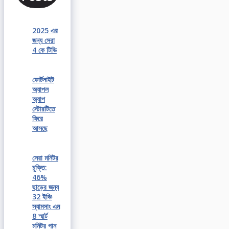
2025 এর
জন্য সেরা
4 কে টিভি
ফোর্টনাইট
অ্যাপল
অ্যাপ
স্টোরটিতে
ফিরে
আসছে
সেরা মনিটর
চুক্তি:
46%
ছাড়ের জন্য
32 ইঞ্চি
স্যামসাং এম
8 স্মার্ট
মনিটর পান