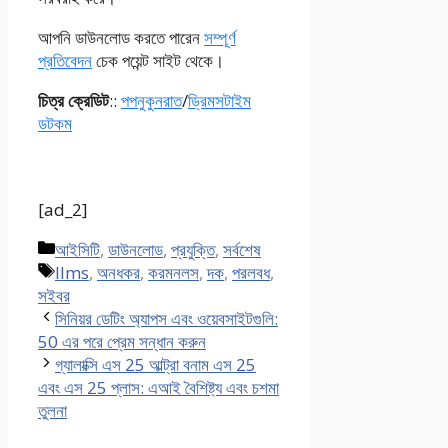
আপনি ডাউনলোড করতে পারেন
সম্পূর্ণ
প্রতিবেদন
চেক পয়েন্ট সাইট থেকে।
চিত্র ক্রেডিট
::
পপনুকুনরাত
/
ড্রিমসটাইম
ডটকম
[ad_2]
Categories
আইসিটি
,
ডাউনলোড
,
প্রযুক্তি
,
সর্বশেষ
Tags
llms
,
অনধকর
,
করমনলস
,
দক
,
পরলবধ
,
সইবর
সিনিয়র ডেটিং অ্যাপস এবং ওয়েবসাইটগুলি:
50 এর পরে প্রেম সন্ধান করুন
গ্যালাক্সি এস 25 আল্ট্রা বনাম এস 25
এবং এস 25 প্লাস: এআই বৈশিষ্ট্য এবং চশমা
তুলনা