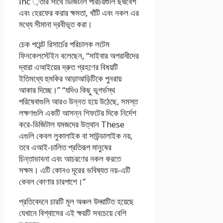
inc ়তার সাথে ডিজিটাল পরিচয়গুলি ছদ্মবেশ
এবং হেরফের করার ক্ষমতা, খাঁটি এবং নকল এর
মধ্যে সীমানা দ্রবীভূত করা।
চেক পয়েন্ট রিসার্চের পরিচালক লটেম
ফিনকেলস্টেইন বলেছেন, “সাইবার অপরাধীদের
দ্বারা এআইয়ের দ্রুত গ্রহণের বিষয়টি
ইতিমধ্যে হুমকির আড়াআড়িটিকে পুনরায়
আকার দিচ্ছে।” “যদিও কিছু ভূগর্ভস্থ
পরিষেবাগুলি আরও উন্নত হয়ে উঠেছে, সমস্ত
লক্ষণগুলি একটি আসন্ন শিফটের দিকে নির্দেশ
করে-ডিজিটাল যমজদের উত্থান These
এগুলি কেবল লুকালাইক বা সাউন্ডালাইক নয়,
তবে এআই-চালিত প্রতিরূপ মানুষের
চিন্তাভাবনা এবং আচরণের নকল করতে
সক্ষম। এটি কোনও দূরের ভবিষ্যত নয়-এটি
কেবল কোণার চারপাশে।”
প্রতিবেদনে চারটি মূল অঞ্চল উদ্ঘাটিত হয়েছে
যেখানে বিশ্বাসের এই ক্ষয়টি সবচেয়ে বেশি