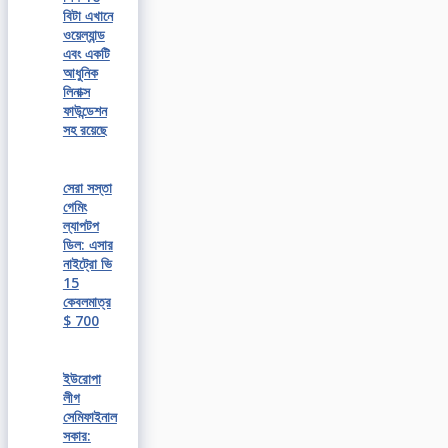
বিটা এখানে
ওয়েল্যান্ড
এবং একটি
আধুনিক
লিনাক্স
ফাউন্ডেশন
সহ রয়েছে
সেরা সস্তা
গেমিং
ল্যাপটপ
ডিল: এসার
নাইট্রো ভি
15
কেবলমাত্র
$ 700
ইউরোপা
লীগ
সেমিফাইনাল
সকার: