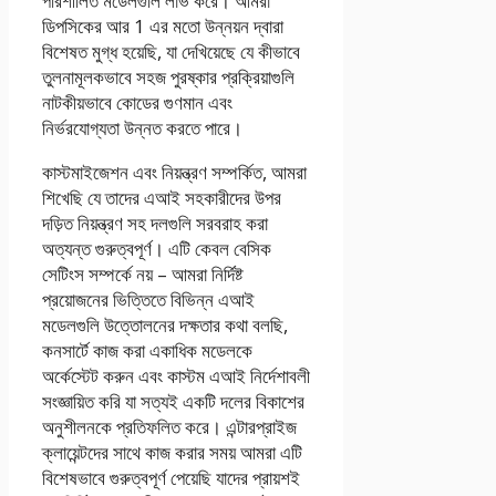
পরিশীলিত মডেলগুলি লাভ করে। আমরা
ডিপসিকের আর 1 এর মতো উন্নয়ন দ্বারা
বিশেষত মুগ্ধ হয়েছি, যা দেখিয়েছে যে কীভাবে
তুলনামূলকভাবে সহজ পুরষ্কার প্রক্রিয়াগুলি
নাটকীয়ভাবে কোডের গুণমান এবং
নির্ভরযোগ্যতা উন্নত করতে পারে।
কাস্টমাইজেশন এবং নিয়ন্ত্রণ সম্পর্কিত, আমরা
শিখেছি যে তাদের এআই সহকারীদের উপর
দড়িত নিয়ন্ত্রণ সহ দলগুলি সরবরাহ করা
অত্যন্ত গুরুত্বপূর্ণ। এটি কেবল বেসিক
সেটিংস সম্পর্কে নয় – আমরা নির্দিষ্ট
প্রয়োজনের ভিত্তিতে বিভিন্ন এআই
মডেলগুলি উত্তোলনের দক্ষতার কথা বলছি,
কনসার্টে কাজ করা একাধিক মডেলকে
অর্কেস্টেট করুন এবং কাস্টম এআই নির্দেশাবলী
সংজ্ঞায়িত করি যা সত্যই একটি দলের বিকাশের
অনুশীলনকে প্রতিফলিত করে। এন্টারপ্রাইজ
ক্লায়েন্টদের সাথে কাজ করার সময় আমরা এটি
বিশেষভাবে গুরুত্বপূর্ণ পেয়েছি যাদের প্রায়শই