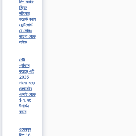
লিগ সকার:
স্ট্রিম
নটিংহাম
ফরেস্ট বনাম
ব্রেন্টফোর্ড
যে কোনও
জায়গা থেকে
লাইভ
মেটা
পূর্বাভাস
করেছে এটি
2035
সালের মধ্যে
জেনারেটর
এআই থেকে
$ 1.4t
উপার্জন
করবে
ওপেনসুস
লিপ 16