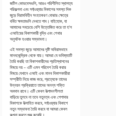
জটিল কোডবেসগুলি, আরও পরিশীলিত স্থাপত্য
পরিকল্পনা এবং সফ্টওয়্যার বিকাশের সমস্ত দিক
জুড়ে বিরামবিহীন সংহতকরণ বোঝার ক্ষেত্রে
বর্ধিত ক্ষমতাগুলি দেখতে পাব। যাইহোক, যা
আমাদের সবচেয়ে বেশি উত্তেজিত করে তা হ’ল
এআইয়ের বিকাশকারী বৃদ্ধি এবং শেখার
অনুঘটক হওয়ার সম্ভাবনা।
এই সমস্ত জুড়ে আমাদের দৃষ্টি অবিরামভাবে
মানবকেন্দ্রিক থেকে যায়। আমরা যে ভবিষ্যতটি
তৈরি করছি তা বিকাশকারীদের প্রতিস্থাপনের
বিষয়ে নয় – এটি এমন পরিবেশ তৈরি করার
বিষয়ে যেখানে এআই এবং মানব বিকাশকারীরা
সম্প্রীতি নিয়ে কাজ করে, প্রত্যেকে তাদের
উন্নয়ন প্রক্রিয়াতে তাদের অনন্য শক্তি
অবদান রাখে। এটি কেবল উত্পাদনশীলতা
বাড়িয়ে তুলবে না তবে নতুনত্ব এবং পেশাদার
বিকাশকে উত্সাহিত করবে, সফ্টওয়্যার বিকাশে
নতুন সম্ভাবনা তৈরি করবে যা আমরা কেবল
কল্পনা করতে শুরু করেছি।