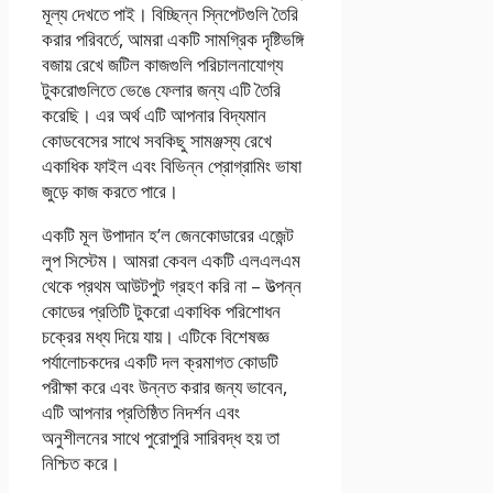
মূল্য দেখতে পাই। বিচ্ছিন্ন স্নিপেটগুলি তৈরি
করার পরিবর্তে, আমরা একটি সামগ্রিক দৃষ্টিভঙ্গি
বজায় রেখে জটিল কাজগুলি পরিচালনাযোগ্য
টুকরোগুলিতে ভেঙে ফেলার জন্য এটি তৈরি
করেছি। এর অর্থ এটি আপনার বিদ্যমান
কোডবেসের সাথে সবকিছু সামঞ্জস্য রেখে
একাধিক ফাইল এবং বিভিন্ন প্রোগ্রামিং ভাষা
জুড়ে কাজ করতে পারে।
একটি মূল উপাদান হ’ল জেনকোডারের এজেন্ট
লুপ সিস্টেম। আমরা কেবল একটি এলএলএম
থেকে প্রথম আউটপুট গ্রহণ করি না – উত্পন্ন
কোডের প্রতিটি টুকরো একাধিক পরিশোধন
চক্রের মধ্য দিয়ে যায়। এটিকে বিশেষজ্ঞ
পর্যালোচকদের একটি দল ক্রমাগত কোডটি
পরীক্ষা করে এবং উন্নত করার জন্য ভাবেন,
এটি আপনার প্রতিষ্ঠিত নিদর্শন এবং
অনুশীলনের সাথে পুরোপুরি সারিবদ্ধ হয় তা
নিশ্চিত করে।