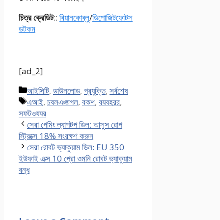
চিত্র ক্রেডিট
::
বিয়ানকোব্লু
/
ডিপোজিটফোটস
ডটকম
[ad_2]
Categories
আইসিটি
,
ডাউনলোড
,
প্রযুক্তি
,
সর্বশেষ
Tags
এআই
,
চযলঞজগল
,
বকশ
,
বযবহরর
,
সফটওযযর
সেরা গেমিং ল্যাপটপ ডিল: আসুস রোগ
স্ট্রিক্সে 18% সংরক্ষণ করুন
সেরা রোবট ভ্যাকুয়াম ডিল: EU 350
ইউফাই এক্স 10 প্রো ওমনি রোবট ভ্যাকুয়াম
বন্ধ