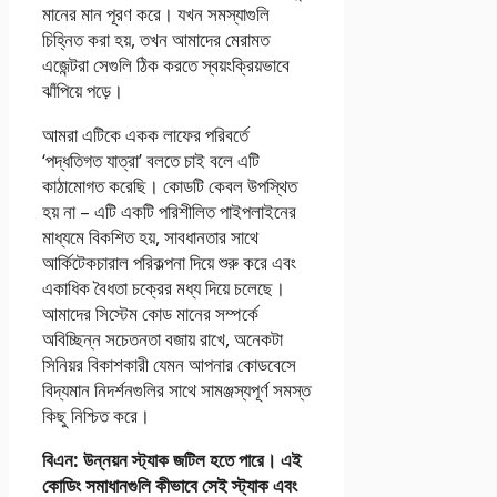
মানের মান পূরণ করে। যখন সমস্যাগুলি
চিহ্নিত করা হয়, তখন আমাদের মেরামত
এজেন্টরা সেগুলি ঠিক করতে স্বয়ংক্রিয়ভাবে
ঝাঁপিয়ে পড়ে।
আমরা এটিকে একক লাফের পরিবর্তে
‘পদ্ধতিগত যাত্রা’ বলতে চাই বলে এটি
কাঠামোগত করেছি। কোডটি কেবল উপস্থিত
হয় না – এটি একটি পরিশীলিত পাইপলাইনের
মাধ্যমে বিকশিত হয়, সাবধানতার সাথে
আর্কিটেকচারাল পরিকল্পনা দিয়ে শুরু করে এবং
একাধিক বৈধতা চক্রের মধ্য দিয়ে চলেছে।
আমাদের সিস্টেম কোড মানের সম্পর্কে
অবিচ্ছিন্ন সচেতনতা বজায় রাখে, অনেকটা
সিনিয়র বিকাশকারী যেমন আপনার কোডবেসে
বিদ্যমান নিদর্শনগুলির সাথে সামঞ্জস্যপূর্ণ সমস্ত
কিছু নিশ্চিত করে।
বিএন: উন্নয়ন স্ট্যাক জটিল হতে পারে। এই
কোডিং সমাধানগুলি কীভাবে সেই স্ট্যাক এবং