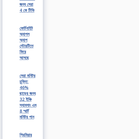
জন্য সেরা
4 কে টিভি
ফোর্টনাইট
অ্যাপল
অ্যাপ
স্টোরটিতে
ফিরে
আসছে
সেরা মনিটর
চুক্তি:
46%
ছাড়ের জন্য
32 ইঞ্চি
স্যামসাং এম
8 স্মার্ট
মনিটর পান
প্রিমিয়ার