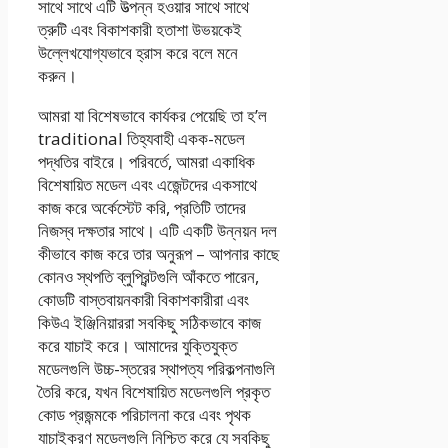
সাথে সাথে এটি উত্পন্ন হওয়ার সাথে সাথে
ত্রুটি এবং বিকাশকারী হতাশা উভয়কেই
উল্লেখযোগ্যভাবে হ্রাস করে বলে মনে
করুন।
আমরা যা বিশেষভাবে কার্যকর পেয়েছি তা হ’ল
traditional তিহ্যবাহী একক-মডেল
পদ্ধতির বাইরে। পরিবর্তে, আমরা একাধিক
বিশেষায়িত মডেল এবং এজেন্টদের একসাথে
কাজ করে অর্কেস্টেট করি, প্রতিটি তাদের
নিজস্ব দক্ষতার সাথে। এটি একটি উন্নয়ন দল
কীভাবে কাজ করে তার অনুরূপ – আপনার কাছে
কোনও স্থপতি ব্লুপ্রিন্টগুলি আঁকতে পারেন,
কোডটি বাস্তবায়নকারী বিকাশকারীরা এবং
কিউএ ইঞ্জিনিয়াররা সবকিছু সঠিকভাবে কাজ
করে যাচাই করে। আমাদের যুক্তিযুক্ত
মডেলগুলি উচ্চ-স্তরের স্থাপত্য পরিকল্পনাগুলি
তৈরি করে, যখন বিশেষায়িত মডেলগুলি প্রকৃত
কোড প্রজন্মকে পরিচালনা করে এবং পৃথক
যাচাইকরণ মডেলগুলি নিশ্চিত করে যে সবকিছু