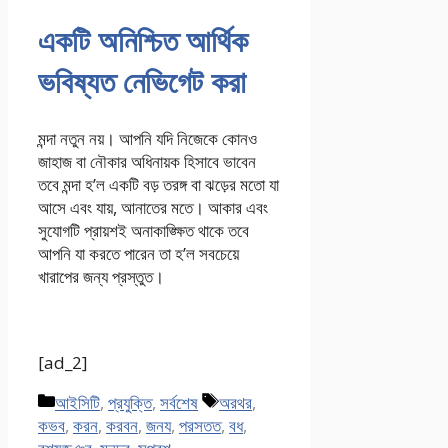
একটি অনিশ্চিত আর্থিক
ভবিষ্যত নেভিগেট করা
মন্দা নতুন নয়। আপনি যদি নিজেকে কোনও
জাহাজ বা নৌকার অধিনায়ক হিসাবে ভাবেন
তবে মন্দা হ’ল একটি বড় তরঙ্গ বা ঝড়ের মতো যা
আসে এবং যায়, আনাতের মতে। আকার এবং
সুযোগটি প্রায়শই অনাকাঙ্ক্ষিত থাকে তবে
আপনি যা করতে পারেন তা হ’ল সবচেয়ে
খারাপের জন্য প্রস্তুত।
[ad_2]
Categories
Tags
আইসিটি
,
প্রযুক্তি
,
সর্বশেষ
অরথর
,
কভব
,
করন
,
করবন
,
জনয
,
পরসতত
,
বধ
,