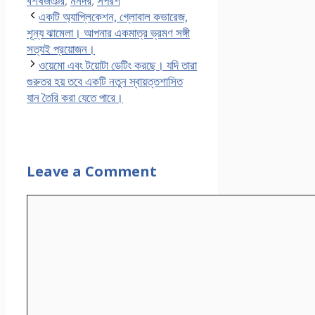
বশষজঞর
,
মনদর
,
সপরশ
একটি অ্যাপ্লিকেশন, গ্লোবাল কভারেজ,
শূন্য ঝামেলা। আপনার একমাত্র ভ্রমণ সঙ্গী
সত্যই প্রয়োজন।
ওয়েমো এবং টয়োটা ডেটিং করছে। যদি তারা
গুরুতর হয় তবে একটি নতুন স্বায়ত্তশাসিত
যান তৈরি করা যেতে পারে।
Leave a Comment
Comment