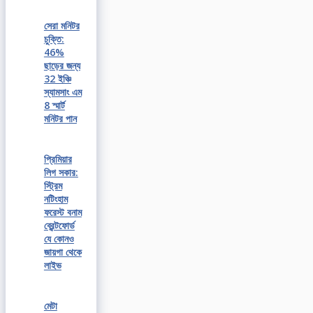
সেরা মনিটর
চুক্তি:
46%
ছাড়ের জন্য
32 ইঞ্চি
স্যামসাং এম
8 স্মার্ট
মনিটর পান
প্রিমিয়ার
লিগ সকার:
স্ট্রিম
নটিংহাম
ফরেস্ট বনাম
ব্রেন্টফোর্ড
যে কোনও
জায়গা থেকে
লাইভ
মেটা