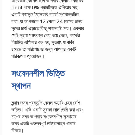
আরেকটি কৌশল হ’ল আপনার ক্রেডিট কার্ডের
debt ণকে 0% প্রারম্ভিক এপিআর সহ
একটি ব্যালেন্স ট্রান্সফার কার্ডে স্থানান্তরিত
করা, যা আপনাকে 12 থেকে 24 মাসের জন্য
সুদের চার্জ এড়াতে কিছু শ্বাসকষ্ট দেয়। একবার
সেই সূচনা সময়কাল শেষ হয়ে গেলে, কার্ডের
নিয়মিত এপিআর শুরু হয়, সুতরাং যা বাকী
রয়েছে তা পরিশোধের জন্য আপনার একটি
পরিকল্পনা প্রয়োজন।
সংবেদনশীল ভিত্তি
স্থাপন
মন্দার জন্য প্রস্তুতি কেবল অর্থের চেয়ে বেশি
জড়িত। এটি একটি সুরক্ষা জাল তৈরি করা এবং
চাপের সময় আপনার সংবেদনশীল সুস্থতার
জন্য একটি গুরুত্বপূর্ণ লাইফলাইন থাকার
বিষয়ে।