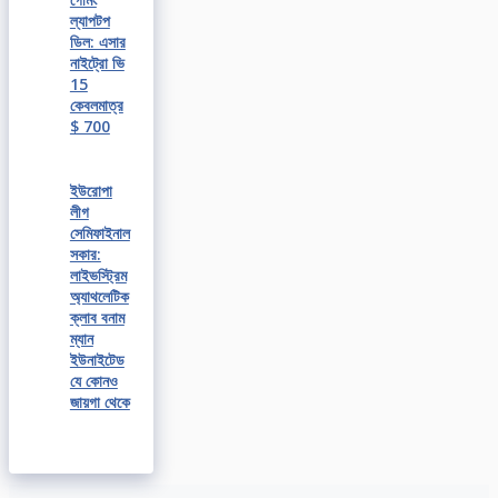
ল্যাপটপ
ডিল: এসার
নাইট্রো ভি
15
কেবলমাত্র
$ 700
ইউরোপা
লীগ
সেমিফাইনাল
সকার:
লাইভস্ট্রিম
অ্যাথলেটিক
ক্লাব বনাম
ম্যান
ইউনাইটেড
যে কোনও
জায়গা থেকে