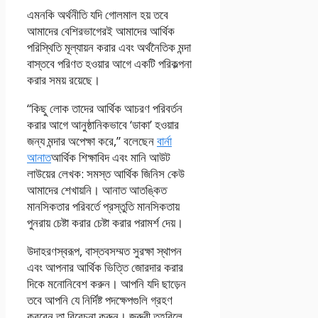
এমনকি অর্থনীতি যদি গোলমাল হয় তবে
আমাদের বেশিরভাগেরই আমাদের আর্থিক
পরিস্থিতি মূল্যায়ন করার এবং অর্থনৈতিক মন্দা
বাস্তবে পরিণত হওয়ার আগে একটি পরিকল্পনা
করার সময় রয়েছে।
“কিছু লোক তাদের আর্থিক আচরণ পরিবর্তন
করার আগে আনুষ্ঠানিকভাবে ‘ডাকা’ হওয়ার
জন্য মন্দার অপেক্ষা করে,” বলেছেন
বার্না
আনাত
আর্থিক শিক্ষাবিদ এবং মানি আউট
লাউয়ের লেখক: সমস্ত আর্থিক জিনিস কেউ
আমাদের শেখায়নি। আনাত আতঙ্কিত
মানসিকতার পরিবর্তে প্রস্তুতি মানসিকতায়
পুনরায় চেষ্টা করার চেষ্টা করার পরামর্শ দেয়।
উদাহরণস্বরূপ, বাস্তবসম্মত সুরক্ষা স্থাপন
এবং আপনার আর্থিক ভিত্তি জোরদার করার
দিকে মনোনিবেশ করুন। আপনি যদি ছাড়েন
তবে আপনি যে নির্দিষ্ট পদক্ষেপগুলি গ্রহণ
করবেন তা বিবেচনা করুন। জরুরী তহবিলে