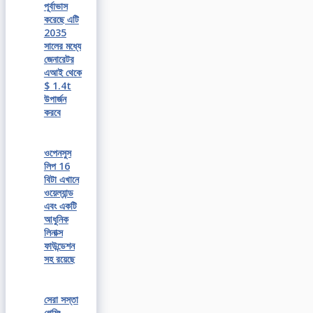
পূর্বাভাস
করেছে এটি
2035
সালের মধ্যে
জেনারেটর
এআই থেকে
$ 1.4t
উপার্জন
করবে
ওপেনসুস
লিপ 16
বিটা এখানে
ওয়েল্যান্ড
এবং একটি
আধুনিক
লিনাক্স
ফাউন্ডেশন
সহ রয়েছে
সেরা সস্তা
গেমিং