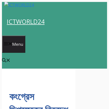
Skip
to
content
ICTWORLD24
Menu
কংগ্রেস