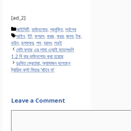
[ad_2]
Categories
আইসিটি
,
ডাউনলোড
,
প্রযুক্তি
,
সর্বশেষ
Tags
আইন
,
ইট
,
কগরস
,
করছ
,
করর
,
জনয
,
টক
,
ডউন
,
ডপফকর
,
পস
,
বরদধ
,
লডই
মেটা বলছে এর লামা এআই মডেলগুলি
1.2 বি বার ডাউনলোড করা হয়েছে
দুঃখিত ক্রেতারা, অ্যামাজন বলেছেন
ট্যারিফ কস্ট ফিচার ‘ঘটবে না’
Leave a Comment
Comment