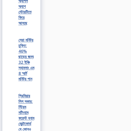
অ্যাপল
অ্যাপ
স্টোরটিতে
ফিরে
আসছে
সেরা মনিটর
চুক্তি:
46%
ছাড়ের জন্য
32 ইঞ্চি
স্যামসাং এম
8 স্মার্ট
মনিটর পান
প্রিমিয়ার
লিগ সকার:
স্ট্রিম
নটিংহাম
ফরেস্ট বনাম
ব্রেন্টফোর্ড
যে কোনও