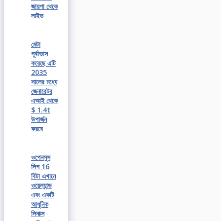
জায়গা থেকে
লাইভ
মেটা
পূর্বাভাস
করেছে এটি
2035
সালের মধ্যে
জেনারেটর
এআই থেকে
$ 1.4t
উপার্জন
করবে
ওপেনসুস
লিপ 16
বিটা এখানে
ওয়েল্যান্ড
এবং একটি
আধুনিক
লিনাক্স