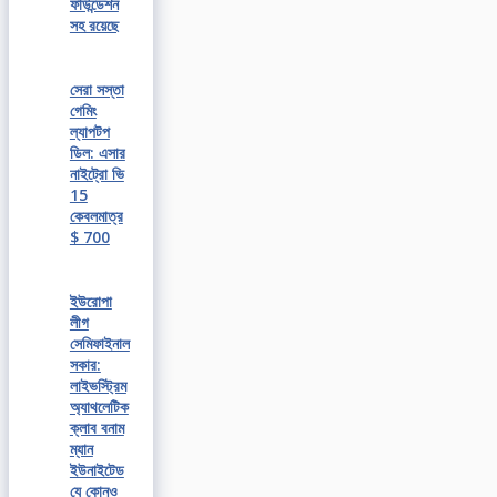
ফাউন্ডেশন
সহ রয়েছে
সেরা সস্তা
গেমিং
ল্যাপটপ
ডিল: এসার
নাইট্রো ভি
15
কেবলমাত্র
$ 700
ইউরোপা
লীগ
সেমিফাইনাল
সকার:
লাইভস্ট্রিম
অ্যাথলেটিক
ক্লাব বনাম
ম্যান
ইউনাইটেড
যে কোনও