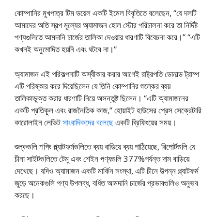
কোম্পানির মুখপাত্র টিম ডয়েল একটি ইমেল বিবৃতিতে বলেছেন, “যে দলটি
আমাদের অতি স্বল্প মূল্যের অ্যামাজন হোল স্টোর পরিচালনা করে তা নির্দিষ্ট
পণ্যগুলিতে আমদানি চার্জের তালিকা দেওয়ার ধারণাটি বিবেচনা করে।” “এটি
কখনই অনুমোদিত হয়নি এবং ঘটবে না।”
অ্যামাজন এই পরিকল্পনাটি অস্বীকার করার আগেই রাষ্ট্রপতি ডোনাল্ড ট্রাম্প
এটি পরিষ্কার করে দিয়েছিলেন যে তিনি কোম্পানির শুল্কের ব্যয়
তালিকাভুক্ত করার ধারণাটি নিয়ে অসন্তুষ্ট ছিলেন। “এটি অ্যামাজনের
একটি প্রতিকূল এবং রাজনৈতিক কাজ,” হোয়াইট হাউসের প্রেস সেক্রেটারি
কারোলাইন লেভিট
সাংবাদিকদের বলেছে
একটি ব্রিফিংয়ের সময়।
শুল্কগুলি শপিং প্ল্যাটফর্মগুলিতে ব্যয় বাড়িয়ে ব্যয় পাঠিয়েছে, রিপোর্টগুলি যে
চীনা সাইটগুলিতে টেমু এবং শেইন পণ্যগুলি 377%পর্যন্ত দাম বাড়িয়ে
দেখেছে। যদিও অ্যামাজন একটি মার্কিন সংস্থা, এটি চীনে উত্পন্ন প্ল্যাটফর্ম
জুড়ে অনেকগুলি পণ্য উপলব্ধ, বর্ধিত আমদানি চার্জের প্রভাবগুলিও অনুভব
করছে।