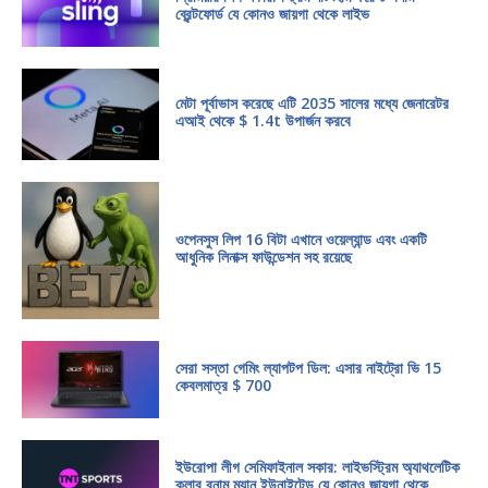
ব্রেন্টফোর্ড যে কোনও জায়গা থেকে লাইভ
মেটা পূর্বাভাস করেছে এটি 2035 সালের মধ্যে জেনারেটর
এআই থেকে $ 1.4t উপার্জন করবে
ওপেনসুস লিপ 16 বিটা এখানে ওয়েল্যান্ড এবং একটি
আধুনিক লিনাক্স ফাউন্ডেশন সহ রয়েছে
সেরা সস্তা গেমিং ল্যাপটপ ডিল: এসার নাইট্রো ভি 15
কেবলমাত্র $ 700
ইউরোপা লীগ সেমিফাইনাল সকার: লাইভস্ট্রিম অ্যাথলেটিক
ক্লাব বনাম ম্যান ইউনাইটেড যে কোনও জায়গা থেকে