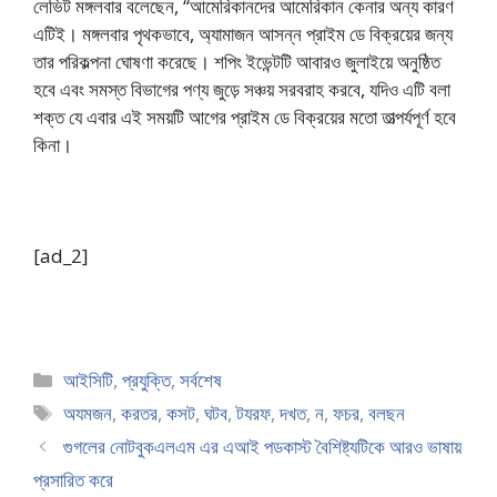
লেভিট মঙ্গলবার বলেছেন, “আমেরিকানদের আমেরিকান কেনার অন্য কারণ
এটিই। মঙ্গলবার পৃথকভাবে, অ্যামাজন আসন্ন প্রাইম ডে বিক্রয়ের জন্য
তার পরিকল্পনা ঘোষণা করেছে। শপিং ইভেন্টটি আবারও জুলাইয়ে অনুষ্ঠিত
হবে এবং সমস্ত বিভাগের পণ্য জুড়ে সঞ্চয় সরবরাহ করবে, যদিও এটি বলা
শক্ত যে এবার এই সময়টি আগের প্রাইম ডে বিক্রয়ের মতো তাত্পর্যপূর্ণ হবে
কিনা।
[ad_2]
Categories
আইসিটি
,
প্রযুক্তি
,
সর্বশেষ
Tags
অযমজন
,
করতর
,
কসট
,
ঘটব
,
টযরফ
,
দখত
,
ন
,
ফচর
,
বলছন
গুগলের নোটবুকএলএম এর এআই পডকাস্ট বৈশিষ্ট্যটিকে আরও ভাষায়
প্রসারিত করে