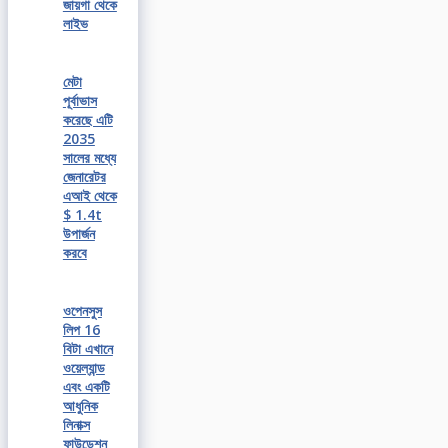
জায়গা থেকে
লাইভ
মেটা
পূর্বাভাস
করেছে এটি
2035
সালের মধ্যে
জেনারেটর
এআই থেকে
$ 1.4t
উপার্জন
করবে
ওপেনসুস
লিপ 16
বিটা এখানে
ওয়েল্যান্ড
এবং একটি
আধুনিক
লিনাক্স
ফাউন্ডেশন