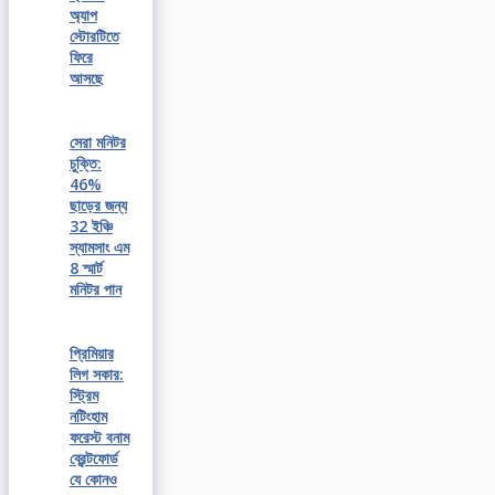
অ্যাপ
স্টোরটিতে
ফিরে
আসছে
সেরা মনিটর
চুক্তি:
46%
ছাড়ের জন্য
32 ইঞ্চি
স্যামসাং এম
8 স্মার্ট
মনিটর পান
প্রিমিয়ার
লিগ সকার:
স্ট্রিম
নটিংহাম
ফরেস্ট বনাম
ব্রেন্টফোর্ড
যে কোনও