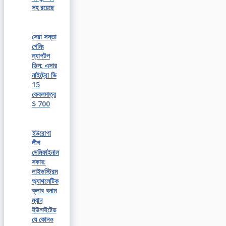
সহ রয়েছে
সেরা সস্তা
গেমিং
ল্যাপটপ
ডিল: এসার
নাইট্রো ভি
15
কেবলমাত্র
$ 700
ইউরোপা
লীগ
সেমিফাইনাল
সকার:
লাইভস্ট্রিম
অ্যাথলেটিক
ক্লাব বনাম
ম্যান
ইউনাইটেড
যে কোনও