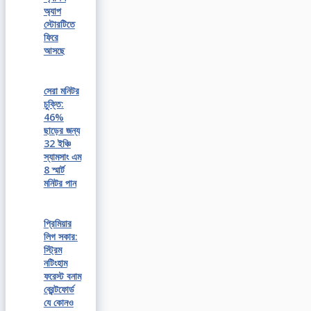
অ্যাপ
স্টোরটিতে
ফিরে
আসছে
সেরা মনিটর
চুক্তি:
46%
ছাড়ের জন্য
32 ইঞ্চি
স্যামসাং এম
8 স্মার্ট
মনিটর পান
প্রিমিয়ার
লিগ সকার:
স্ট্রিম
নটিংহাম
ফরেস্ট বনাম
ব্রেন্টফোর্ড
যে কোনও