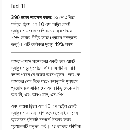
[ad_1]
390 ডলার সংরক্ষণ করুন:
২৯ শে এপ্রিল
পর্যন্ত, ড্রিম এল 10 এস আল্ট্রা রোবট
ভ্যাকুয়াম এবং এমওপি কম্বো অ্যামাজনে
399 ডলারে বিক্রি হচ্ছে (প্রাইম সদস্যদের
জন্য)। এটি তালিকার মূল্যে 49% সঞ্চয়।
আমরা এখানে মাশেবলের একটি ভাল রোবট
ভ্যাকুয়াম চুক্তি পছন্দ করি। আপনি এমনকি
বলতে পারেন যে আমরা আবেশযুক্ত। তবে কে
আমাদের দোষ দিতে পারে? ম্যানুয়ালি শূন্যতার
প্রয়োজনকে সরিয়ে দেয় এমন কিছু থেকে ভাল
আর কী, এবং আরও ভাল, এমওপি?
এবং আমরা ড্রিম এল 10 এস আল্ট্রা রোবট
ভ্যাকুয়াম এবং এমওপি কম্বোতে এই সর্বশেষ
অ্যামাজন চুক্তিটি সম্পর্কে চিৎকার করার
প্রয়োজনটি অনুভব করি। এর দক্ষতার পরিসীমা