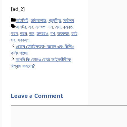
[ad_2]
Categories
আইসিটি
,
ডাউনলোড
,
প্রযুক্তি
,
সর্বশেষ
Tags
আলটর
,
এব
,
এমওপ
,
এল
,
এস
,
কমবত
,
করন
,
ডরম
,
ডল
,
ডলররও
,
বশ
,
ভযকযম
,
রবট
,
সর
,
সরকষণ
ওয়েবে হোয়াটসঅ্যাপ ভয়েস এবং ভিডিও
কলিং পাচ্ছে
আপনি কি কোনও রোবট আইনজীবীকে
বিশ্বাস করবেন?
Leave a Comment
Comment