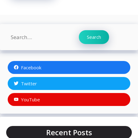
Search
Search
Facebook
Twitter
YouTube
Recent Posts