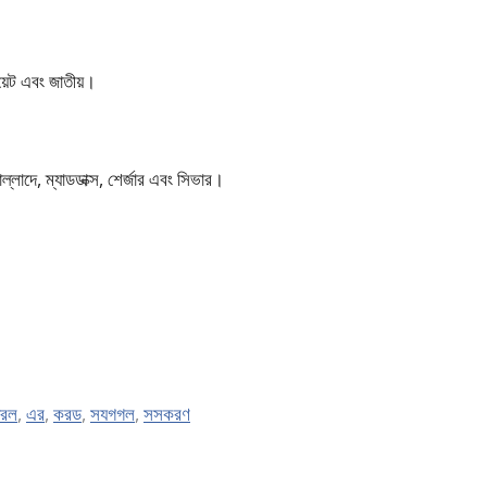
়েট এবং জাতীয়।
্লাদে, ম্যাডডাক্স, শের্জার এবং সিভার।
রল
,
এর
,
করড
,
সযগগল
,
সসকরণ