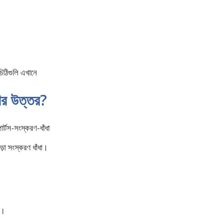
 চিঠিগুলি এখানে
ের উত্তর?
়া সংস্করণ ধাঁধা।
র।