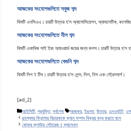
আজকের সংযোগগুলিতে সবুজ শব্দ
থিমটি এনসিএএ। চারটি উত্তর হ’ল অ্যাসোসিয়েশন, অ্যাথলেটিক, কলেজিয
আজকের সংযোগগুলিতে নীল শব্দ
থিমটি একাধিক সাই ইয়ং অ্যাওয়ার্ড জয়ের জন্য কলস। চারটি উত্তর হ’ল হাল
আজকের সংযোগগুলিতে বেগুনি শব্দ
থিমটি লিগ 1 টিম। চারটি উত্তর হ’ল লেন্স, লিল, নিস এবং স্ট্রেসবার্গ।
[ad_2]
Categories
Tags
আইসিটি
,
প্রযুক্তি
,
সর্বশেষ
আজকর
,
ইঙগত
,
উততর
,
এনওযইট
,
এপ
রহস্যময় ফিনান্সার বিচারককে ক্যানু সম্পদ বিক্রয় বন্ধ করতে বলে
কোফর ক্লাউড স্টোরেজ | ম্যাসেবল