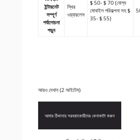
$ 50- $ 70 (যোগ্য
ইন্টারনেট
স্থির
মোবাইল পরিকল্পনা সহ $
5
সম্পূর্ণ
ওয়্যারলেস
35- $ 55)
পর্যালোচনা
পড়ুন
আরও দেখান (2 আইটেম)
আমার ঠিকানায় সরবরাহকারীদের কেনাকাটা করুন