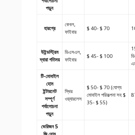
পর্যালোচনা
পড়ুন
কেবল,
হারগ্রে
$ 40- $ 70
1
ফাইবার
1
উইন্ডস্ট্রিম
ডিএসএল,
$ 45- $ 100
ড
দ্বারা গতিময়
ফাইবার
এ
টি-মোবাইল
হোম
$ 50- $ 70 (যোগ্য
ইন্টারনেট
স্থির
মোবাইল পরিকল্পনা সহ $
8
সম্পূর্ণ
ওয়্যারলেস
35- $ 55)
পর্যালোচনা
পড়ুন
ভেরিজন 5
জি হোম