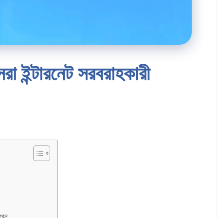
র সেরা ইন্টারনেট সরবরাহকারী
রবেন