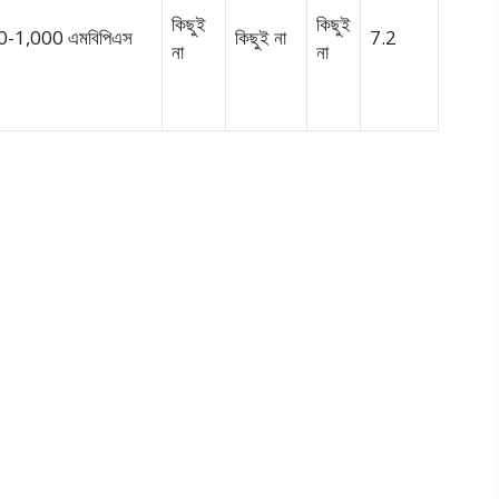
কিছুই
কিছুই
0-1,000 এমবিপিএস
কিছুই না
7.2
না
না