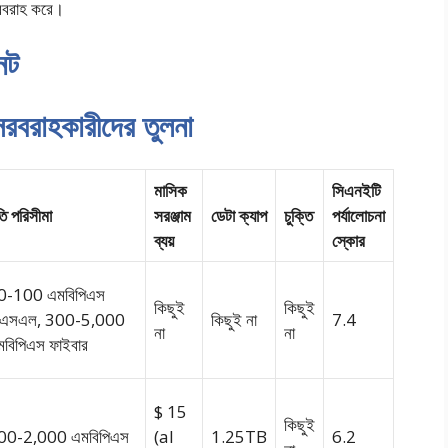
সরবরাহ করে।
নেট
ট সরবরাহকারীদের তুলনা
মাসিক
সিএনইটি
ি পরিসীমা
সরঞ্জাম
ডেটা ক্যাপ
চুক্তি
পর্যালোচনা
ব্যয়
স্কোর
0-100 এমবিপিএস
কিছুই
কিছুই
িএসএল, 300-5,000
কিছুই না
7.4
না
না
মবিপিএস ফাইবার
$ 15
কিছুই
00-2,000 এমবিপিএস
(al
1.25TB
6.2