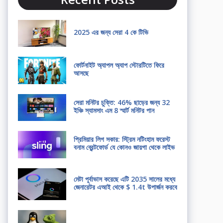
2025 এর জন্য সেরা 4 কে টিভি
ফোর্টনাইট অ্যাপল অ্যাপ স্টোরটিতে ফিরে
আসছে
সেরা মনিটর চুক্তি: 46% ছাড়ের জন্য 32
ইঞ্চি স্যামসাং এম 8 স্মার্ট মনিটর পান
প্রিমিয়ার লিগ সকার: স্ট্রিম নটিংহাম ফরেস্ট
বনাম ব্রেন্টফোর্ড যে কোনও জায়গা থেকে লাইভ
মেটা পূর্বাভাস করেছে এটি 2035 সালের মধ্যে
জেনারেটর এআই থেকে $ 1.4t উপার্জন করবে