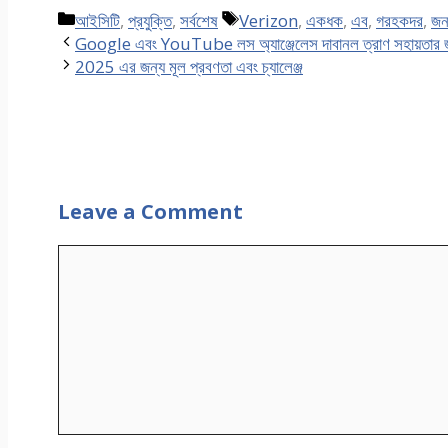
Categories
Tags
আইসিটি
,
প্রযুক্তি
,
সর্বশেষ
Verizon
,
একধক
,
এব
,
গরহকদর
,
জন
Google এবং YouTube লস অ্যাঞ্জেলেস দাবানল ত্রাণ সহায়তার জন্য
2025 এর জন্য মূল প্রবণতা এবং চ্যালেঞ্জ
Leave a Comment
Comment