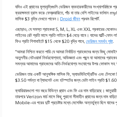
যদিও এই প্ল্যানের মূল্যবৃদ্ধিগুলি ভেরিজন ব্যবহারকারীদের সংখ্যাগরিষ্ঠকে
ক্রয়ক্ষমতা হ্রাস করে৷ ফেব্রুয়ারিতে, পাঁচ বা তার বেশি লাইনের বর্তমান 
মাসিক $3 বৃদ্ধি দেখতে পাবেন।
Droid জীবন
প্রথম রিপোর্ট.
এছাড়াও, যে সমস্ত গ্রাহকরা S, M, L, XL এবং XXL প্রকারের যেকোনও
লাইনের রেট প্রতি মাসে প্রতি লাইনে $4 বেড়ে যাবে। যাদের মাল্টি-ফোন ল
ফিও প্রতি গিগাবাইটে $15 থেকে $20 বৃদ্ধি পাবে,
ভেরিজন সমর্থন পৃষ্ঠা
.
“আমরা নিশ্চিত করতে পারি যে আমরা নির্বাচিত গ্রাহকদের জন্য কিছু মোবাইল
অতুলনীয় নেটওয়ার্ক নির্ভরযোগ্যতা, অভিজ্ঞতা এবং পছন্দ যা আমাদের গ্রাহক
সমন্বয় আমাদের গ্রাহকদের অতি-নির্ভরযোগ্য সংযোগের উপর ফোকাস সহ শীর্
ভেরিজন তার একটি আনুষঙ্গিক মাসিক ফি, অ্যাডমিনিস্ট্রেটিভ এবং টেলকো র
$3.50 পর্যন্ত বা ট্যাবলেট এবং হটস্পটের জন্য ডেটা লাইন প্রতি $1.60 প
ক্যারিয়ারগুলো গত বছর বিভিন্ন প্ল্যান এবং ফি এর দাম বাড়িয়েছে। জানুয়
তারপরে Verizon মার্চ মাসে কিছু পুরানো সীমাহীন প্ল্যানের জন্য দাম বা
Mobile-এর পরের দুটি প্রচেষ্টার মধ্যে মেসেজিং অন্তর্ভুক্ত ছিল যাদের 