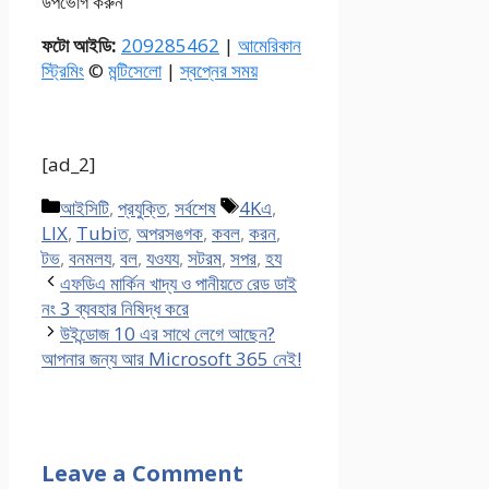
উপভোগ করুন
ফটো আইডি:
209285462
|
আমেরিকান
স্ট্রিমিং
©
মন্টিসেলো
|
স্বপ্নের সময়
[ad_2]
Categories
Tags
আইসিটি
,
প্রযুক্তি
,
সর্বশেষ
4Kএ
,
LIX
,
Tubiত
,
অপরসঙগক
,
কবল
,
করন
,
টভ
,
বনমলয
,
বল
,
যওযয
,
সটরম
,
সপর
,
হয
এফডিএ মার্কিন খাদ্য ও পানীয়তে রেড ডাই
নং 3 ব্যবহার নিষিদ্ধ করে
উইন্ডোজ 10 এর সাথে লেগে আছেন?
আপনার জন্য আর Microsoft 365 নেই!
Leave a Comment