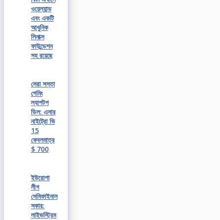
ওয়েল্যান্ড
এবং একটি
আধুনিক
লিনাক্স
ফাউন্ডেশন
সহ রয়েছে
সেরা সস্তা
গেমিং
ল্যাপটপ
ডিল: এসার
নাইট্রো ভি
15
কেবলমাত্র
$ 700
ইউরোপা
লীগ
সেমিফাইনাল
সকার:
লাইভস্ট্রিম