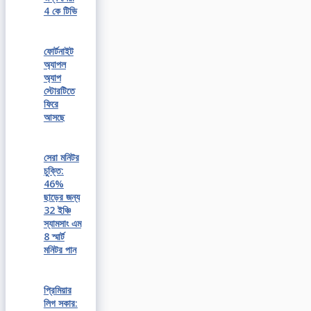
4 কে টিভি
ফোর্টনাইট
অ্যাপল
অ্যাপ
স্টোরটিতে
ফিরে
আসছে
সেরা মনিটর
চুক্তি:
46%
ছাড়ের জন্য
32 ইঞ্চি
স্যামসাং এম
8 স্মার্ট
মনিটর পান
প্রিমিয়ার
লিগ সকার: