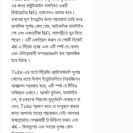
এর জন্য কাউন্টডাউন সমন্বিত একটি
কিউরেটেড NFL চ্যানেলও অফার করে।
ভক্তরা মূল ইভেন্টের জন্য প্রত্যাশা তৈরি করে
ক্লাসিক সুপার বোল গেম, আইকনিক হাফটাইম
শো এবং একচেটিয়া NFL সামগ্রীতে ডুব দিতে
পারেন। এটি একত্রিত করুন যে গেমটি নিজেই
4K এ স্ট্রিম হচ্ছে এবং এটি স্পষ্ট যে কেবল
এবং ঐতিহ্যবাহী সম্প্রচারগুলি কম প্রাসঙ্গিক
হয়ে উঠছে।
Tubi-এর মতো স্ট্রিমিং প্ল্যাটফর্মগুলি সুপার
বোলের মতো বিশাল ইভেন্টগুলিতে নিরবচ্ছিন্ন
অ্যাক্সেস সরবরাহ করে, এটি স্পষ্ট যে টিভির
ভবিষ্যত এখানে। আপনি ফুটবল, হাফটাইম
শো, বা চকচকে প্রিগেম মুহূর্তগুলি দেখছেন না
কেন, Tubi প্রমাণ করে যে সংযুক্ত থাকার
জন্য আপনার তারের প্রয়োজন নেই৷ আপনার
ক্যালেন্ডারে ফেব্রুয়ারী 9 চিহ্নিত করুন এবং
4K – বিনামূল্যে এবং সহজে সুপার বোল