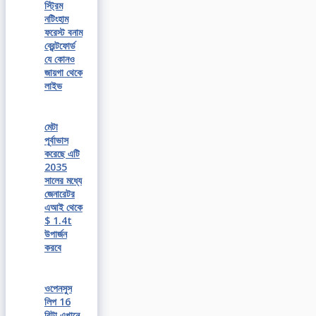
স্ট্রিম
নটিংহাম
ফরেস্ট বনাম
ব্রেন্টফোর্ড
যে কোনও
জায়গা থেকে
লাইভ
মেটা
পূর্বাভাস
করেছে এটি
2035
সালের মধ্যে
জেনারেটর
এআই থেকে
$ 1.4t
উপার্জন
করবে
ওপেনসুস
লিপ 16
বিটা এখানে