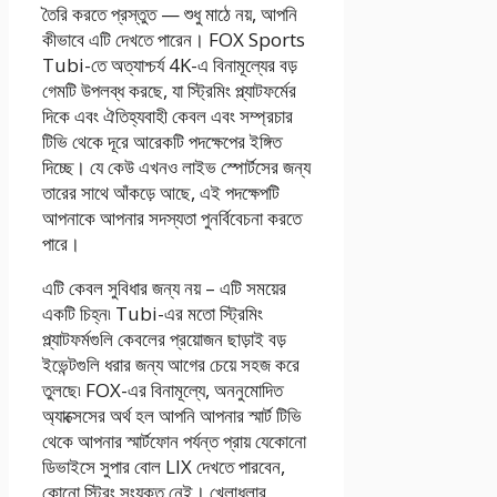
তৈরি করতে প্রস্তুত — শুধু মাঠে নয়, আপনি
কীভাবে এটি দেখতে পারেন। FOX Sports
Tubi-তে অত্যাশ্চর্য 4K-এ বিনামূল্যের বড়
গেমটি উপলব্ধ করছে, যা স্ট্রিমিং প্ল্যাটফর্মের
দিকে এবং ঐতিহ্যবাহী কেবল এবং সম্প্রচার
টিভি থেকে দূরে আরেকটি পদক্ষেপের ইঙ্গিত
দিচ্ছে। যে কেউ এখনও লাইভ স্পোর্টসের জন্য
তারের সাথে আঁকড়ে আছে, এই পদক্ষেপটি
আপনাকে আপনার সদস্যতা পুনর্বিবেচনা করতে
পারে।
এটি কেবল সুবিধার জন্য নয় – এটি সময়ের
একটি চিহ্ন৷ Tubi-এর মতো স্ট্রিমিং
প্ল্যাটফর্মগুলি কেবলের প্রয়োজন ছাড়াই বড়
ইভেন্টগুলি ধরার জন্য আগের চেয়ে সহজ করে
তুলছে৷ FOX-এর বিনামূল্যে, অননুমোদিত
অ্যাক্সেসের অর্থ হল আপনি আপনার স্মার্ট টিভি
থেকে আপনার স্মার্টফোন পর্যন্ত প্রায় যেকোনো
ডিভাইসে সুপার বোল LIX দেখতে পারবেন,
কোনো স্ট্রিং সংযুক্ত নেই। খেলাধুলার