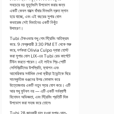
সবচেয়ে বড় মুহূর্তগুলি উপভোগ করার জন্য
একটি কেবল বাক্সে বাঁধার দিনগুলি দ্রুত ম্লান
হয়ে যাচ্ছে, এবং এই বছরের সুপার বোল
কভারেজ সেই বিবর্তনের একটি নিখুঁত
উদাহরণ।
Tubi টেকওভার শুধু গেম স্ট্রিমিং অতিক্রম
করে. 9 ফেব্রুয়ারী 3:30 PM ET থেকে শুরু
করে, দর্শকরা Olivia Culpo দ্বারা হোস্ট
করা সুপার বোল LIX-এর Tubi রেড কার্পেটে
টিউন করতে পারেন। এই লাইভ প্রি-শোটি
সেলিব্রিটিদের উপস্থিতি, ফ্যাশন এবং
আমেরিকার সর্বাধিক দেখা ক্রীড়া ইভেন্টকে ঘিরে
সাংস্কৃতিক গুঞ্জনের উপর ফোকাস করে
উত্তেজনার একটি নতুন স্তর যোগ করে। এটি
আর শুধু ফুটবল নয় — এটি একটি সর্বব্যাপী
বিনোদন অভিজ্ঞতা, এবং স্ট্রিমিং প্রতিটি দিক
উপভোগ করা সহজ করে তোলে৷
Tubi 28 জানুয়ারী চালু হওয়া সুপার বোল-