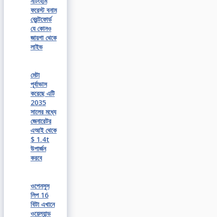
নটিংহাম
ফরেস্ট বনাম
ব্রেন্টফোর্ড
যে কোনও
জায়গা থেকে
লাইভ
মেটা
পূর্বাভাস
করেছে এটি
2035
সালের মধ্যে
জেনারেটর
এআই থেকে
$ 1.4t
উপার্জন
করবে
ওপেনসুস
লিপ 16
বিটা এখানে
ওয়েল্যান্ড