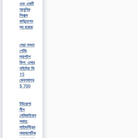
এবং একটি
আধুনিক
লিনাক্স
ফাউন্ডেশন
সহ রয়েছে
সেরা সস্তা
গেমিং
ল্যাপটপ
ডিল: এসার
নাইট্রো ভি
15
কেবলমাত্র
$ 700
ইউরোপা
লীগ
সেমিফাইনাল
সকার:
লাইভস্ট্রিম
অ্যাথলেটিক