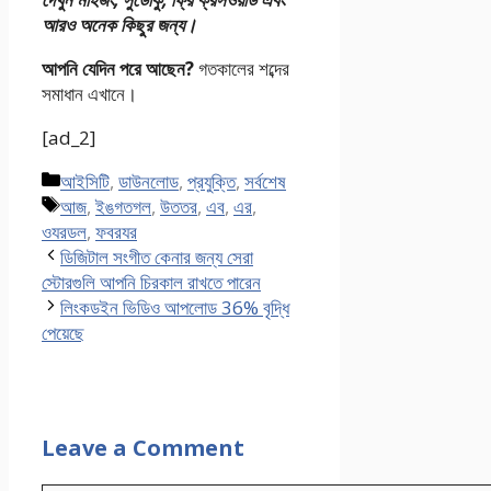
আরও অনেক কিছুর জন্য।
আপনি যেদিন পরে আছেন?
গতকালের শব্দের
সমাধান এখানে।
[ad_2]
Categories
আইসিটি
,
ডাউনলোড
,
প্রযুক্তি
,
সর্বশেষ
Tags
আজ
,
ইঙগতগল
,
উততর
,
এব
,
এর
,
ওযরডল
,
ফবরযর
ডিজিটাল সংগীত কেনার জন্য সেরা
স্টোরগুলি আপনি চিরকাল রাখতে পারেন
লিংকডইন ভিডিও আপলোড 36% বৃদ্ধি
পেয়েছে
Leave a Comment