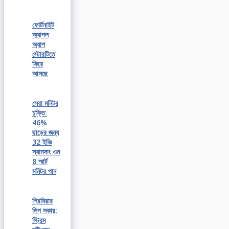
ফোর্টনাইট
অ্যাপল
অ্যাপ
স্টোরটিতে
ফিরে
আসছে
সেরা মনিটর
চুক্তি:
46%
ছাড়ের জন্য
32 ইঞ্চি
স্যামসাং এম
8 স্মার্ট
মনিটর পান
প্রিমিয়ার
লিগ সকার:
স্ট্রিম