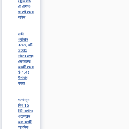
ব্রেন্টফোর্ড
যে কোনও
জায়গা থেকে
লাইভ
মেটা
পূর্বাভাস
করেছে এটি
2035
সালের মধ্যে
জেনারেটর
এআই থেকে
$ 1.4t
উপার্জন
করবে
ওপেনসুস
লিপ 16
বিটা এখানে
ওয়েল্যান্ড
এবং একটি
আধুনিক