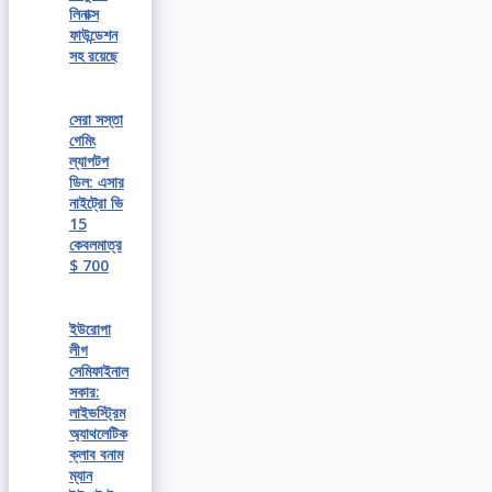
লিনাক্স
ফাউন্ডেশন
সহ রয়েছে
সেরা সস্তা
গেমিং
ল্যাপটপ
ডিল: এসার
নাইট্রো ভি
15
কেবলমাত্র
$ 700
ইউরোপা
লীগ
সেমিফাইনাল
সকার:
লাইভস্ট্রিম
অ্যাথলেটিক
ক্লাব বনাম
ম্যান