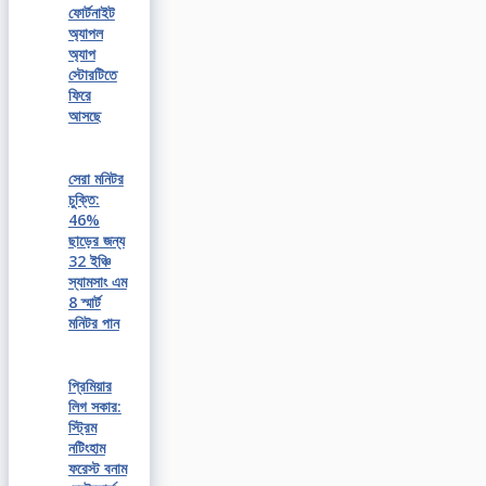
ফোর্টনাইট
অ্যাপল
অ্যাপ
স্টোরটিতে
ফিরে
আসছে
সেরা মনিটর
চুক্তি:
46%
ছাড়ের জন্য
32 ইঞ্চি
স্যামসাং এম
8 স্মার্ট
মনিটর পান
প্রিমিয়ার
লিগ সকার:
স্ট্রিম
নটিংহাম
ফরেস্ট বনাম