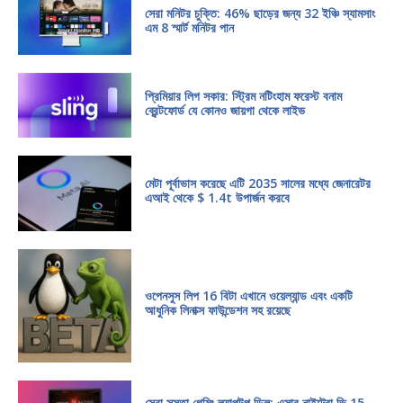
সেরা মনিটর চুক্তি: 46% ছাড়ের জন্য 32 ইঞ্চি স্যামসাং
এম 8 স্মার্ট মনিটর পান
প্রিমিয়ার লিগ সকার: স্ট্রিম নটিংহাম ফরেস্ট বনাম
ব্রেন্টফোর্ড যে কোনও জায়গা থেকে লাইভ
মেটা পূর্বাভাস করেছে এটি 2035 সালের মধ্যে জেনারেটর
এআই থেকে $ 1.4t উপার্জন করবে
ওপেনসুস লিপ 16 বিটা এখানে ওয়েল্যান্ড এবং একটি
আধুনিক লিনাক্স ফাউন্ডেশন সহ রয়েছে
সেরা সস্তা গেমিং ল্যাপটপ ডিল: এসার নাইট্রো ভি 15