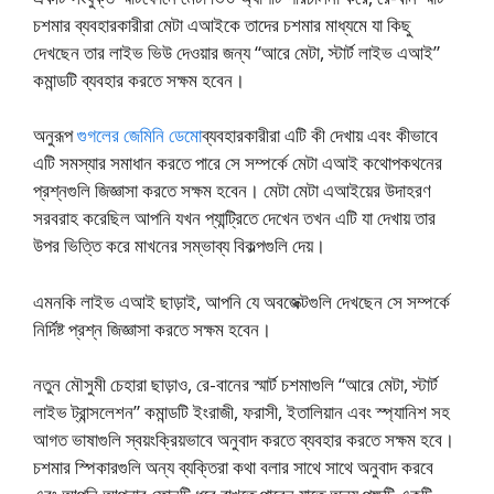
চশমার ব্যবহারকারীরা মেটা এআইকে তাদের চশমার মাধ্যমে যা কিছু
দেখছেন তার লাইভ ভিউ দেওয়ার জন্য “আরে মেটা, স্টার্ট লাইভ এআই”
কমান্ডটি ব্যবহার করতে সক্ষম হবেন।
অনুরূপ
গুগলের জেমিনি ডেমো
ব্যবহারকারীরা এটি কী দেখায় এবং কীভাবে
এটি সমস্যার সমাধান করতে পারে সে সম্পর্কে মেটা এআই কথোপকথনের
প্রশ্নগুলি জিজ্ঞাসা করতে সক্ষম হবেন। মেটা মেটা এআইয়ের উদাহরণ
সরবরাহ করেছিল আপনি যখন প্যান্ট্রিতে দেখেন তখন এটি যা দেখায় তার
উপর ভিত্তি করে মাখনের সম্ভাব্য বিকল্পগুলি দেয়।
এমনকি লাইভ এআই ছাড়াই, আপনি যে অবজেক্টগুলি দেখছেন সে সম্পর্কে
নির্দিষ্ট প্রশ্ন জিজ্ঞাসা করতে সক্ষম হবেন।
নতুন মৌসুমী চেহারা ছাড়াও, রে-বানের স্মার্ট চশমাগুলি “আরে মেটা, স্টার্ট
লাইভ ট্রান্সলেশন” কমান্ডটি ইংরাজী, ফরাসী, ইতালিয়ান এবং স্প্যানিশ সহ
আগত ভাষাগুলি স্বয়ংক্রিয়ভাবে অনুবাদ করতে ব্যবহার করতে সক্ষম হবে।
চশমার স্পিকারগুলি অন্য ব্যক্তিরা কথা বলার সাথে সাথে অনুবাদ করবে