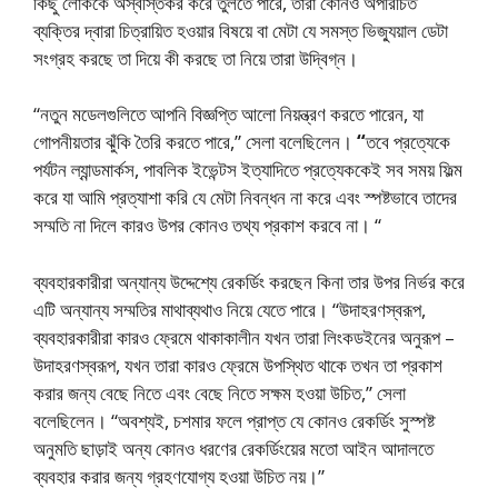
কিছু লোককে অস্বস্তিকর করে তুলতে পারে, তারা কোনও অপরিচিত
ব্যক্তির দ্বারা চিত্রায়িত হওয়ার বিষয়ে বা মেটা যে সমস্ত ভিজ্যুয়াল ডেটা
সংগ্রহ করছে তা দিয়ে কী করছে তা নিয়ে তারা উদ্বিগ্ন।
“নতুন মডেলগুলিতে আপনি বিজ্ঞপ্তি আলো নিয়ন্ত্রণ করতে পারেন, যা
গোপনীয়তার ঝুঁকি তৈরি করতে পারে,” সেলা বলেছিলেন।
“
তবে প্রত্যেকে
পর্যটন ল্যান্ডমার্কস, পাবলিক ইভেন্টস ইত্যাদিতে প্রত্যেককেই সব সময় ফিল্ম
করে যা আমি প্রত্যাশা করি যে মেটা নিবন্ধন না করে এবং স্পষ্টভাবে তাদের
সম্মতি না দিলে কারও উপর কোনও তথ্য প্রকাশ করবে না। “
ব্যবহারকারীরা অন্যান্য উদ্দেশ্যে রেকর্ডিং করছেন কিনা তার উপর নির্ভর করে
এটি অন্যান্য সম্মতির মাথাব্যথাও নিয়ে যেতে পারে। “উদাহরণস্বরূপ,
ব্যবহারকারীরা কারও ফ্রেমে থাকাকালীন যখন তারা লিংকডইনের অনুরূপ –
উদাহরণস্বরূপ, যখন তারা কারও ফ্রেমে উপস্থিত থাকে তখন তা প্রকাশ
করার জন্য বেছে নিতে এবং বেছে নিতে সক্ষম হওয়া উচিত,” সেলা
বলেছিলেন। “অবশ্যই, চশমার ফলে প্রাপ্ত যে কোনও রেকর্ডিং সুস্পষ্ট
অনুমতি ছাড়াই অন্য কোনও ধরণের রেকর্ডিংয়ের মতো আইন আদালতে
ব্যবহার করার জন্য গ্রহণযোগ্য হওয়া উচিত নয়।”