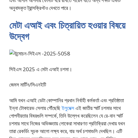
এবং আপনি আপনার ফোনটি ধরে রাখতে পারেন যাতে অন্য পক্ষটি একটি
অনুবাদকৃত ট্রান্সক্রিপ্টও দেখতে পারে।
মেটা এআই এবং চিত্রায়িত হওয়ার বিষয়ে
উদ্বেগ
সিইএস 2025 এ মেটা এআই চশমা।
জেমস মার্টিন/সিএনইটি
আমি যখন এআই ডেটা কোম্পানির প্রধান নির্বাহী কর্মকর্তা এবং প্রতিষ্ঠাতা
ইন্না টোকারেভ সেলায় পৌঁছেছি
ইলুমেক্স
এই জাতীয় স্মার্ট চশমার সাথে
গোপনীয়তার বিষয়গুলি সম্পর্কে, তিনি উল্লেখ করেছিলেন যে রে-বান স্মার্ট
চশমার সাথে নিজের অভিজ্ঞতায় লোকেরা সাধারণত প্রতিক্রিয়া দেখায় যখন
তারা রেকর্ডিং সূচক আলো লক্ষ্য করে, যার অর্থ চশমাগুলি দেখছিল। এটি