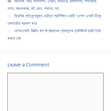
Tags
আনলক
,
আর
,
উদবগগল
,
এআই
,
করবএব
,
কষমতগল
,
গপনযতর
,
নতন
,
পরধনকরর
,
মট
,
রবন
,
সমসত
,
সহ
ফ্রিপিক লাইসেন্সযুক্ত ডেটাতে প্রশিক্ষিত একটি ‘ওপেন’ এআই চিত্র
জেনারেটর প্রকাশ করে
ওপেনএআই ফিক্সিং বাগ যা বাচ্চাদের প্রেমমূলক চ্যাটজিপ্ট চ্যাট তৈরি
করতে দেয়
Leave a Comment
Comment