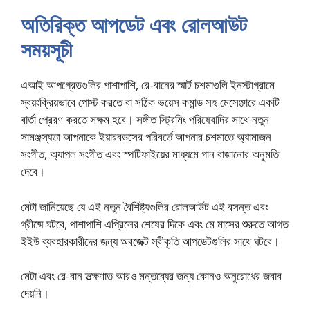
অতিরিক্ত আপডেট এবং রোলআউট
সময়সূচী
এআই আপগ্রেডগুলির পাশাপাশি, রে-বানের স্মার্ট চশমাগুলি ইনস্টাগ্রামে
স্বয়ংক্রিয়ভাবে পোস্ট করতে বা সঠিক ভয়েস কমান্ড সহ মেসেঞ্জারে একটি
বার্তা প্রেরণ করতে সক্ষম হবে। সঙ্গীত স্ট্রিমিং পরিষেবাদির সাথে নতুন
সামঞ্জস্যতা আপনাকে ইয়ারবডসের পরিবর্তে আপনার চশমাতে অ্যামাজন
সংগীত, অ্যাপল সংগীত এবং স্পটিফাইয়ের মাধ্যমে গান বাজানোর অনুমতি
দেবে।
মেটা জানিয়েছে যে এই নতুন বৈশিষ্ট্যগুলির রোলআউট এই বসন্ত এবং
গ্রীষ্মে ঘটবে, পাশাপাশি এপ্রিলের শেষের দিকে এবং মে মাসের শুরুতে আগত
ইইউ ব্যবহারকারীদের জন্য অবজেক্ট স্বীকৃতি আপডেটগুলির সাথে ঘটবে।
মেটা এবং রে-বান তত্ক্ষণাত আরও মন্তব্যের জন্য কোনও অনুরোধের জবাব
দেয়নি।