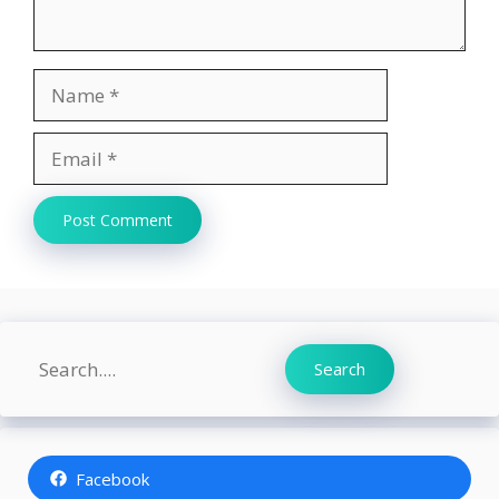
Name
Email
Website
Search
Search
Facebook