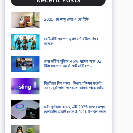
2025 এর জন্য সেরা 4 কে টিভি
ফোর্টনাইট অ্যাপল অ্যাপ স্টোরটিতে ফিরে
আসছে
সেরা মনিটর চুক্তি: 46% ছাড়ের জন্য 32
ইঞ্চি স্যামসাং এম 8 স্মার্ট মনিটর পান
প্রিমিয়ার লিগ সকার: স্ট্রিম নটিংহাম ফরেস্ট
বনাম ব্রেন্টফোর্ড যে কোনও জায়গা থেকে লাইভ
মেটা পূর্বাভাস করেছে এটি 2035 সালের মধ্যে
জেনারেটর এআই থেকে $ 1.4t উপার্জন করবে