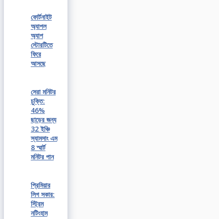
ফোর্টনাইট
অ্যাপল
অ্যাপ
স্টোরটিতে
ফিরে
আসছে
সেরা মনিটর
চুক্তি:
46%
ছাড়ের জন্য
32 ইঞ্চি
স্যামসাং এম
8 স্মার্ট
মনিটর পান
প্রিমিয়ার
লিগ সকার:
স্ট্রিম
নটিংহাম