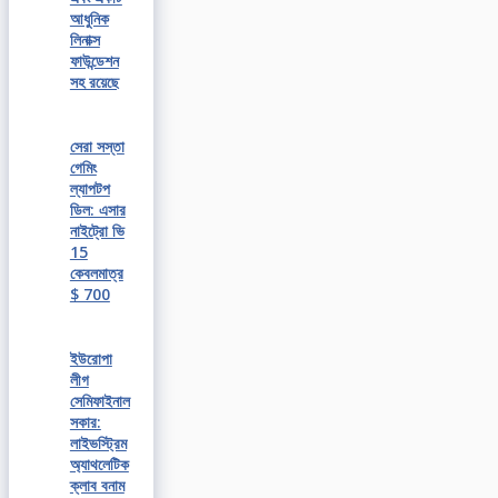
আধুনিক
লিনাক্স
ফাউন্ডেশন
সহ রয়েছে
সেরা সস্তা
গেমিং
ল্যাপটপ
ডিল: এসার
নাইট্রো ভি
15
কেবলমাত্র
$ 700
ইউরোপা
লীগ
সেমিফাইনাল
সকার:
লাইভস্ট্রিম
অ্যাথলেটিক
ক্লাব বনাম