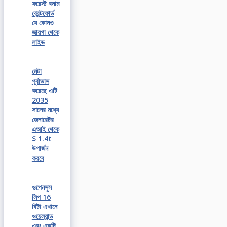
ফরেস্ট বনাম
ব্রেন্টফোর্ড
যে কোনও
জায়গা থেকে
লাইভ
মেটা
পূর্বাভাস
করেছে এটি
2035
সালের মধ্যে
জেনারেটর
এআই থেকে
$ 1.4t
উপার্জন
করবে
ওপেনসুস
লিপ 16
বিটা এখানে
ওয়েল্যান্ড
এবং একটি