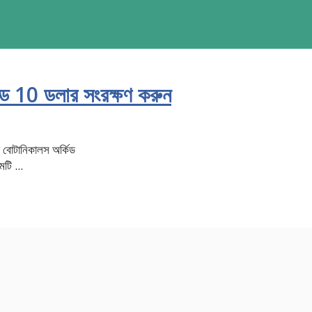
ডে 10 ডলার সংরক্ষণ করুন
 বোটানিকালস অর্কিড
টি ...