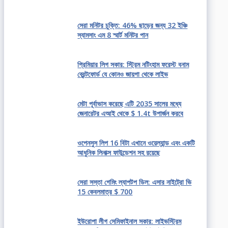
সেরা মনিটর চুক্তি: 46% ছাড়ের জন্য 32 ইঞ্চি
স্যামসাং এম 8 স্মার্ট মনিটর পান
প্রিমিয়ার লিগ সকার: স্ট্রিম নটিংহাম ফরেস্ট বনাম
ব্রেন্টফোর্ড যে কোনও জায়গা থেকে লাইভ
মেটা পূর্বাভাস করেছে এটি 2035 সালের মধ্যে
জেনারেটর এআই থেকে $ 1.4t উপার্জন করবে
ওপেনসুস লিপ 16 বিটা এখানে ওয়েল্যান্ড এবং একটি
আধুনিক লিনাক্স ফাউন্ডেশন সহ রয়েছে
সেরা সস্তা গেমিং ল্যাপটপ ডিল: এসার নাইট্রো ভি
15 কেবলমাত্র $ 700
ইউরোপা লীগ সেমিফাইনাল সকার: লাইভস্ট্রিম