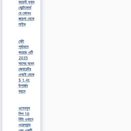
ফরেস্ট বনাম
ব্রেন্টফোর্ড
যে কোনও
জায়গা থেকে
লাইভ
মেটা
পূর্বাভাস
করেছে এটি
2035
সালের মধ্যে
জেনারেটর
এআই থেকে
$ 1.4t
উপার্জন
করবে
ওপেনসুস
লিপ 16
বিটা এখানে
ওয়েল্যান্ড
এবং একটি