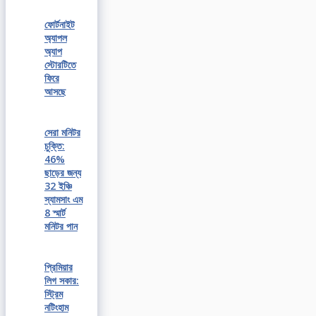
ফোর্টনাইট
অ্যাপল
অ্যাপ
স্টোরটিতে
ফিরে
আসছে
সেরা মনিটর
চুক্তি:
46%
ছাড়ের জন্য
32 ইঞ্চি
স্যামসাং এম
8 স্মার্ট
মনিটর পান
প্রিমিয়ার
লিগ সকার:
স্ট্রিম
নটিংহাম