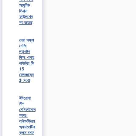
আধুনিক
লিনাক্স
ফাউন্ডেশন
সহ রয়েছে
সেরা সস্তা
গেমিং
ল্যাপটপ
ডিল: এসার
নাইট্রো ভি
15
কেবলমাত্র
$ 700
ইউরোপা
লীগ
সেমিফাইনাল
সকার:
লাইভস্ট্রিম
অ্যাথলেটিক
ক্লাব বনাম