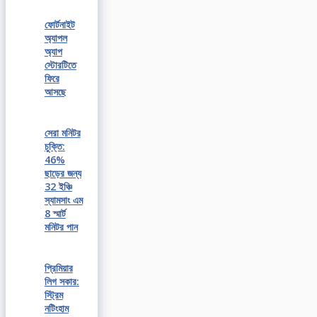
ফোর্টনাইট
অ্যাপল
অ্যাপ
স্টোরটিতে
ফিরে
আসছে
সেরা মনিটর
চুক্তি:
46%
ছাড়ের জন্য
32 ইঞ্চি
স্যামসাং এম
8 স্মার্ট
মনিটর পান
প্রিমিয়ার
লিগ সকার:
স্ট্রিম
নটিংহাম