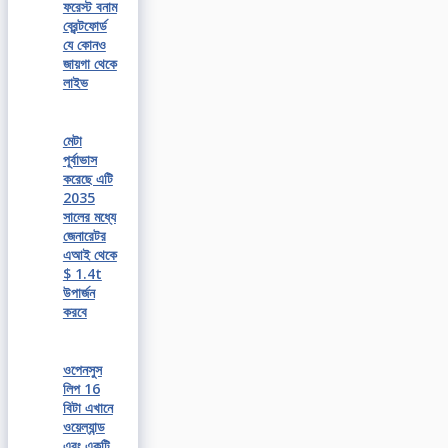
ফরেস্ট বনাম
ব্রেন্টফোর্ড
যে কোনও
জায়গা থেকে
লাইভ
মেটা
পূর্বাভাস
করেছে এটি
2035
সালের মধ্যে
জেনারেটর
এআই থেকে
$ 1.4t
উপার্জন
করবে
ওপেনসুস
লিপ 16
বিটা এখানে
ওয়েল্যান্ড
এবং একটি