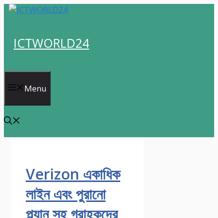
Skip
to
content
ICTWORLD24
Menu
Verizon একাধিক
লাইন এবং পুরানো
প্ল্যান সহ গ্রাহকদের