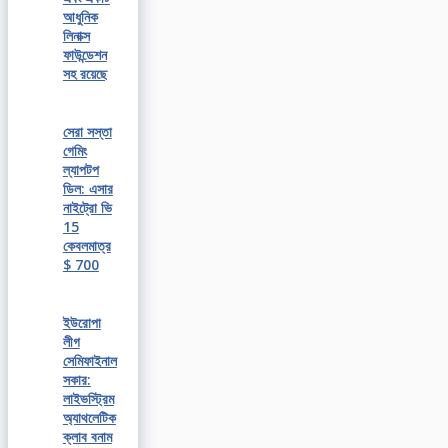
আধুনিক
লিনাক্স
ফাউন্ডেশন
সহ রয়েছে
সেরা সস্তা
গেমিং
ল্যাপটপ
ডিল: এসার
নাইট্রো ভি
15
কেবলমাত্র
$ 700
ইউরোপা
লীগ
সেমিফাইনাল
সকার:
লাইভস্ট্রিম
অ্যাথলেটিক
ক্লাব বনাম