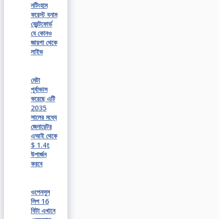
নটিংহাম
ফরেস্ট বনাম
ব্রেন্টফোর্ড
যে কোনও
জায়গা থেকে
লাইভ
মেটা
পূর্বাভাস
করেছে এটি
2035
সালের মধ্যে
জেনারেটর
এআই থেকে
$ 1.4t
উপার্জন
করবে
ওপেনসুস
লিপ 16
বিটা এখানে