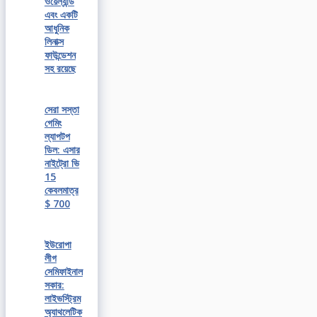
ওয়েল্যান্ড
এবং একটি
আধুনিক
লিনাক্স
ফাউন্ডেশন
সহ রয়েছে
সেরা সস্তা
গেমিং
ল্যাপটপ
ডিল: এসার
নাইট্রো ভি
15
কেবলমাত্র
$ 700
ইউরোপা
লীগ
সেমিফাইনাল
সকার:
লাইভস্ট্রিম
অ্যাথলেটিক