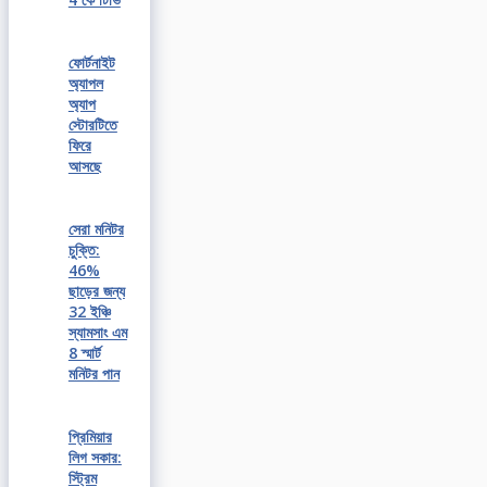
ফোর্টনাইট
অ্যাপল
অ্যাপ
স্টোরটিতে
ফিরে
আসছে
সেরা মনিটর
চুক্তি:
46%
ছাড়ের জন্য
32 ইঞ্চি
স্যামসাং এম
8 স্মার্ট
মনিটর পান
প্রিমিয়ার
লিগ সকার:
স্ট্রিম