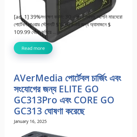
[ad_1] 39%সংরক্ষণ করুন: 30 এপ্রিল পর্যন্ত, আপনি মারবেরো
পোর্টেবল পাওয়ার স্টেশনটি $ 66.99 এর জন্য অ্যামাজনে $
109.99 থেকে কমিয়ে ...
Read more
AVerMedia পোর্টেবল চার্জিং এবং
সংযোগের জন্য ELITE GO
GC313Pro এবং CORE GO
GC313 ঘোষণা করেছে
January 16, 2025