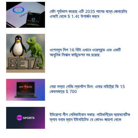
মেটা পূর্বাভাস করেছে এটি 2035 সালের মধ্যে জেনারেটর
এআই থেকে $ 1.4t উপার্জন করবে
ওপেনসুস লিপ 16 বিটা এখানে ওয়েল্যান্ড এবং একটি
আধুনিক লিনাক্স ফাউন্ডেশন সহ রয়েছে
সেরা সস্তা গেমিং ল্যাপটপ ডিল: এসার নাইট্রো ভি 15
কেবলমাত্র $ 700
ইউরোপা লীগ সেমিফাইনাল সকার: লাইভস্ট্রিম অ্যাথলেটিক
ক্লাব বনাম ম্যান ইউনাইটেড যে কোনও জায়গা থেকে