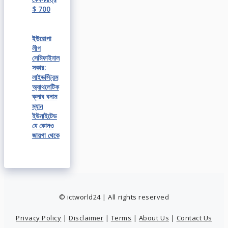
$ 700
ইউরোপা
লীগ
সেমিফাইনাল
সকার:
লাইভস্ট্রিম
অ্যাথলেটিক
ক্লাব বনাম
ম্যান
ইউনাইটেড
যে কোনও
জায়গা থেকে
© ictworld24 | All rights reserved
Privacy Policy
|
Disclaimer
|
Terms
|
About Us
|
Contact Us