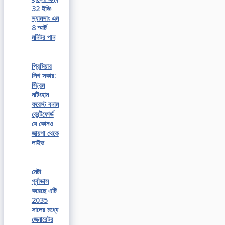
32 ইঞ্চি
স্যামসাং এম
8 স্মার্ট
মনিটর পান
প্রিমিয়ার
লিগ সকার:
স্ট্রিম
নটিংহাম
ফরেস্ট বনাম
ব্রেন্টফোর্ড
যে কোনও
জায়গা থেকে
লাইভ
মেটা
পূর্বাভাস
করেছে এটি
2035
সালের মধ্যে
জেনারেটর