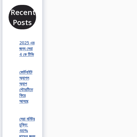
Recent
Posts
2025 এর
জন্য সেরা
4 কে টিভি
ফোর্টনাইট
অ্যাপল
অ্যাপ
স্টোরটিতে
ফিরে
আসছে
সেরা মনিটর
চুক্তি:
46%
ছাড়ের জন্য