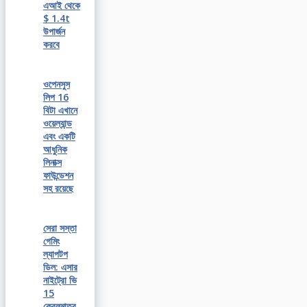
এআই থেকে
$ 1.4t
উপার্জন
করবে
ওপেনসুস
লিপ 16
বিটা এখানে
ওয়েল্যান্ড
এবং একটি
আধুনিক
লিনাক্স
ফাউন্ডেশন
সহ রয়েছে
সেরা সস্তা
গেমিং
ল্যাপটপ
ডিল: এসার
নাইট্রো ভি
15
কেবলমাত্র