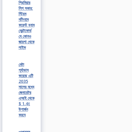
প্রিমিয়ার
লিগ সকার:
স্ট্রিম
নটিংহাম
ফরেস্ট বনাম
ব্রেন্টফোর্ড
যে কোনও
জায়গা থেকে
লাইভ
মেটা
পূর্বাভাস
করেছে এটি
2035
সালের মধ্যে
জেনারেটর
এআই থেকে
$ 1.4t
উপার্জন
করবে
ওপেনসুস