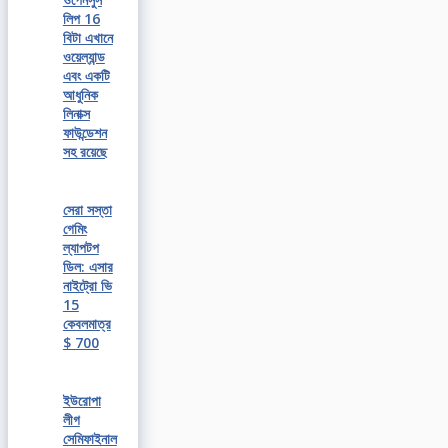
লিপ 16
বিটা এখানে
ওয়েল্যান্ড
এবং একটি
আধুনিক
লিনাক্স
ফাউন্ডেশন
সহ রয়েছে
সেরা সস্তা
গেমিং
ল্যাপটপ
ডিল: এসার
নাইট্রো ভি
15
কেবলমাত্র
$ 700
ইউরোপা
লীগ
সেমিফাইনাল