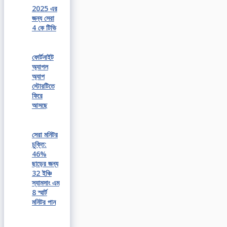
2025 এর
জন্য সেরা
4 কে টিভি
ফোর্টনাইট
অ্যাপল
অ্যাপ
স্টোরটিতে
ফিরে
আসছে
সেরা মনিটর
চুক্তি:
46%
ছাড়ের জন্য
32 ইঞ্চি
স্যামসাং এম
8 স্মার্ট
মনিটর পান