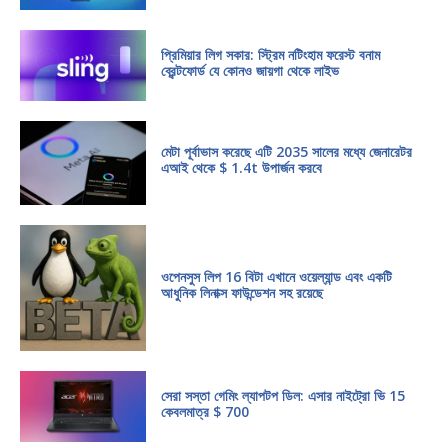
প্রিমিয়ার লিগ সকার: স্ট্রিম নটিংহাম ফরেস্ট বনাম
ব্রেন্টফোর্ড যে কোনও জায়গা থেকে লাইভ
মেটা পূর্বাভাস করেছে এটি 2035 সালের মধ্যে জেনারেটর
এআই থেকে $ 1.4t উপার্জন করবে
ওপেনসুস লিপ 16 বিটা এখানে ওয়েল্যান্ড এবং একটি
আধুনিক লিনাক্স ফাউন্ডেশন সহ রয়েছে
সেরা সস্তা গেমিং ল্যাপটপ ডিল: এসার নাইট্রো ভি 15
কেবলমাত্র $ 700