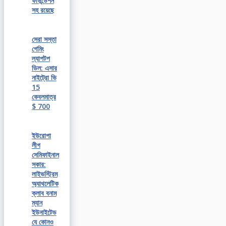
ফাউন্ডেশন
সহ রয়েছে
সেরা সস্তা
গেমিং
ল্যাপটপ
ডিল: এসার
নাইট্রো ভি
15
কেবলমাত্র
$ 700
ইউরোপা
লীগ
সেমিফাইনাল
সকার:
লাইভস্ট্রিম
অ্যাথলেটিক
ক্লাব বনাম
ম্যান
ইউনাইটেড
যে কোনও