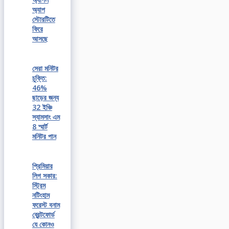
অ্যাপ
স্টোরটিতে
ফিরে
আসছে
সেরা মনিটর
চুক্তি:
46%
ছাড়ের জন্য
32 ইঞ্চি
স্যামসাং এম
8 স্মার্ট
মনিটর পান
প্রিমিয়ার
লিগ সকার:
স্ট্রিম
নটিংহাম
ফরেস্ট বনাম
ব্রেন্টফোর্ড
যে কোনও