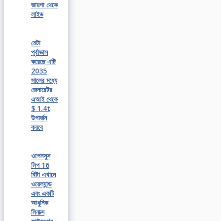
জায়গা থেকে
লাইভ
মেটা
পূর্বাভাস
করেছে এটি
2035
সালের মধ্যে
জেনারেটর
এআই থেকে
$ 1.4t
উপার্জন
করবে
ওপেনসুস
লিপ 16
বিটা এখানে
ওয়েল্যান্ড
এবং একটি
আধুনিক
লিনাক্স