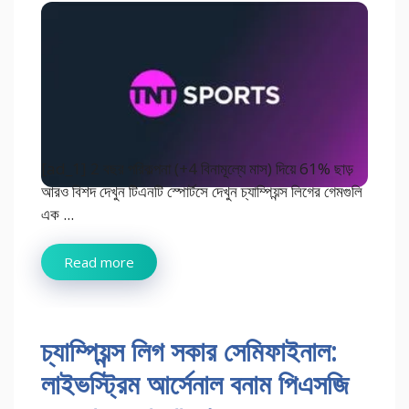
[ad_1] 2 বছর পরিকল্পনা (+4 বিনামূল্যে মাস) দিয়ে 61% ছাড়
আরও বিশদ দেখুন টিএনটি স্পোর্টসে দেখুন চ্যাম্পিয়ন্স লিগের গেমগুলি
এক ...
Read more
চ্যাম্পিয়ন্স লিগ সকার সেমিফাইনাল:
লাইভস্ট্রিম আর্সেনাল বনাম পিএসজি