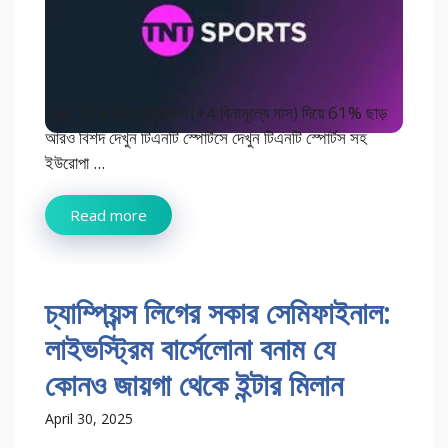
[ad_1] 2 বছর পরিকল্পনা (+4 বিনামূল্যে মাস) দিয়ে 61% ছাড়
আরও বিশদ দেখুন টিএনটি স্পোর্টসে দেখুন টিএনটি স্পোর্টস সহ
ইউরোপা ...
Read more
চ্যাম্পিয়ন্স লিগের সকার সেমিফাইনাল:
লাইভস্ট্রিম বার্সেলোনা বনাম যে
কোনও জায়গা থেকে ইন্টার মিলান
April 30, 2025