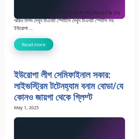
[ad_1] 2 বছর পরিকল্পনা (+4 বিনামূল্যে মাস) দিয়ে 61% ছাড়
আরও বিশদ দেখুন টিএনটি স্পোর্টসে দেখুন টিএনটি স্পোর্টস সহ
ইউরোপা ...
Read more
ইউরোপা লীগ সেমিফাইনাল সকার:
লাইভস্ট্রিম টটেনহ্যাম বনাম বোডা/যে
কোনও জায়গা থেকে গ্লিম্ট
May 1, 2025