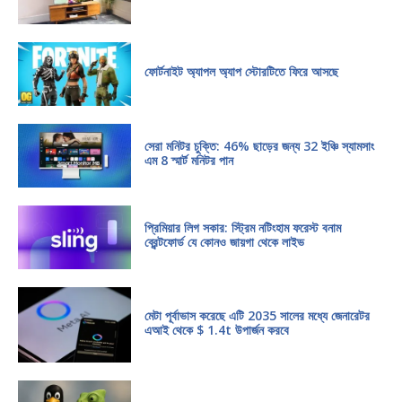
ফোর্টনাইট অ্যাপল অ্যাপ স্টোরটিতে ফিরে আসছে
সেরা মনিটর চুক্তি: 46% ছাড়ের জন্য 32 ইঞ্চি স্যামসাং
এম 8 স্মার্ট মনিটর পান
প্রিমিয়ার লিগ সকার: স্ট্রিম নটিংহাম ফরেস্ট বনাম
ব্রেন্টফোর্ড যে কোনও জায়গা থেকে লাইভ
মেটা পূর্বাভাস করেছে এটি 2035 সালের মধ্যে জেনারেটর
এআই থেকে $ 1.4t উপার্জন করবে