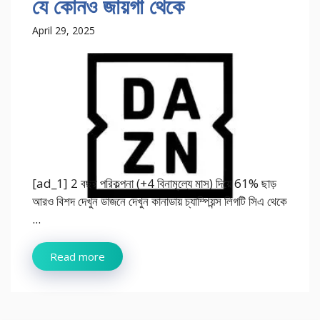
যে কোনও জায়গা থেকে
April 29, 2025
[ad_1] 2 বছর পরিকল্পনা (+4 বিনামূল্যে মাস) দিয়ে 61% ছাড়
আরও বিশদ দেখুন ডাজনে দেখুন কানাডায় চ্যাম্পিয়ন্স লিগটি সিএ থেকে
...
Read more