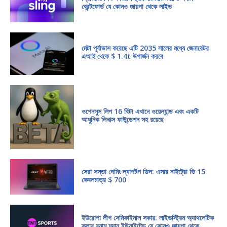
ব্রেন্টফোর্ড যে কোনও জায়গা থেকে লাইভ
মেটা পূর্বাভাস করেছে এটি 2035 সালের মধ্যে জেনারেটর
এআই থেকে $ 1.4t উপার্জন করবে
ওপেনসুস লিপ 16 বিটা এখানে ওয়েল্যান্ড এবং একটি
আধুনিক লিনাক্স ফাউন্ডেশন সহ রয়েছে
সেরা সস্তা গেমিং ল্যাপটপ ডিল: এসার নাইট্রো ভি 15
কেবলমাত্র $ 700
ইউরোপা লীগ সেমিফাইনাল সকার: লাইভস্ট্রিম অ্যাথলেটিক
ক্লাব বনাম ম্যান ইউনাইটেড যে কোনও জায়গা থেকে