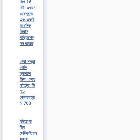
লিপ 16
বিটা এখানে
ওয়েল্যান্ড
এবং একটি
আধুনিক
লিনাক্স
ফাউন্ডেশন
সহ রয়েছে
সেরা সস্তা
গেমিং
ল্যাপটপ
ডিল: এসার
নাইট্রো ভি
15
কেবলমাত্র
$ 700
ইউরোপা
লীগ
সেমিফাইনাল
সকার: