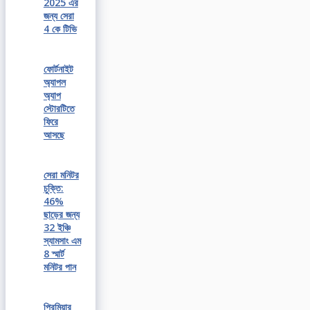
2025 এর
জন্য সেরা
4 কে টিভি
ফোর্টনাইট
অ্যাপল
অ্যাপ
স্টোরটিতে
ফিরে
আসছে
সেরা মনিটর
চুক্তি:
46%
ছাড়ের জন্য
32 ইঞ্চি
স্যামসাং এম
8 স্মার্ট
মনিটর পান
প্রিমিয়ার