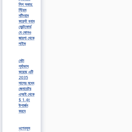
লিগ সকার:
স্ট্রিম
নটিংহাম
ফরেস্ট বনাম
ব্রেন্টফোর্ড
যে কোনও
জায়গা থেকে
লাইভ
মেটা
পূর্বাভাস
করেছে এটি
2035
সালের মধ্যে
জেনারেটর
এআই থেকে
$ 1.4t
উপার্জন
করবে
ওপেনসুস