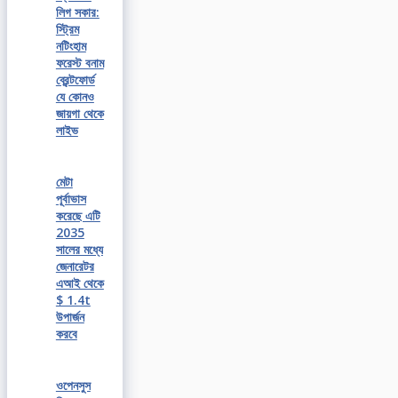
লিগ সকার:
স্ট্রিম
নটিংহাম
ফরেস্ট বনাম
ব্রেন্টফোর্ড
যে কোনও
জায়গা থেকে
লাইভ
মেটা
পূর্বাভাস
করেছে এটি
2035
সালের মধ্যে
জেনারেটর
এআই থেকে
$ 1.4t
উপার্জন
করবে
ওপেনসুস