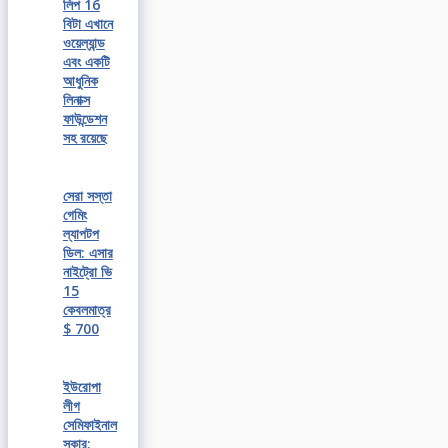
লিপ 16
বিটা এখানে
ওয়েল্যান্ড
এবং একটি
আধুনিক
লিনাক্স
ফাউন্ডেশন
সহ রয়েছে
সেরা সস্তা
গেমিং
ল্যাপটপ
ডিল: এসার
নাইট্রো ভি
15
কেবলমাত্র
$ 700
ইউরোপা
লীগ
সেমিফাইনাল
সকার: