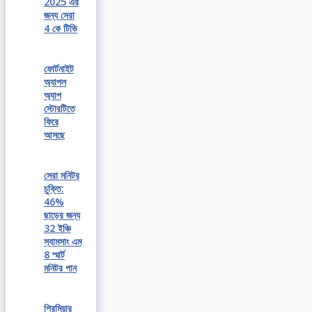
2025 এর
জন্য সেরা
4 কে টিভি
ফোর্টনাইট
অ্যাপল
অ্যাপ
স্টোরটিতে
ফিরে
আসছে
সেরা মনিটর
চুক্তি:
46%
ছাড়ের জন্য
32 ইঞ্চি
স্যামসাং এম
8 স্মার্ট
মনিটর পান
প্রিমিয়ার