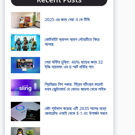
2025 এর জন্য সেরা 4 কে টিভি
ফোর্টনাইট অ্যাপল অ্যাপ স্টোরটিতে ফিরে
আসছে
সেরা মনিটর চুক্তি: 46% ছাড়ের জন্য 32
ইঞ্চি স্যামসাং এম 8 স্মার্ট মনিটর পান
প্রিমিয়ার লিগ সকার: স্ট্রিম নটিংহাম ফরেস্ট
বনাম ব্রেন্টফোর্ড যে কোনও জায়গা থেকে লাইভ
মেটা পূর্বাভাস করেছে এটি 2035 সালের মধ্যে
জেনারেটর এআই থেকে $ 1.4t উপার্জন করবে