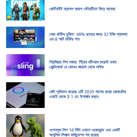
ফোর্টনাইট অ্যাপল অ্যাপ স্টোরটিতে ফিরে আসছে
সেরা মনিটর চুক্তি: 46% ছাড়ের জন্য 32 ইঞ্চি স্যামসাং
এম 8 স্মার্ট মনিটর পান
প্রিমিয়ার লিগ সকার: স্ট্রিম নটিংহাম ফরেস্ট বনাম
ব্রেন্টফোর্ড যে কোনও জায়গা থেকে লাইভ
মেটা পূর্বাভাস করেছে এটি 2035 সালের মধ্যে জেনারেটর
এআই থেকে $ 1.4t উপার্জন করবে
ওপেনসুস লিপ 16 বিটা এখানে ওয়েল্যান্ড এবং একটি
আধুনিক লিনাক্স ফাউন্ডেশন সহ রয়েছে